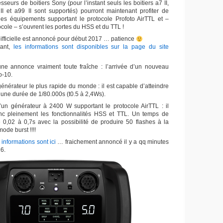
seurs de boitiers Sony (pour l’instant seuls les boitiers a7 II,
II et a99 II sont supportés) pourront maintenant profiter de
é des équipements supportant le protocole Profoto AirTTL et –
cole – s’ouvrent les portes du HSS et du TTL !
oifficielle est annoncé pour début 2017 … patience
dant,
les informations sont disponibles sur la page du site
 une annonce vraiment toute fraîche : l’arrivée d’un nouveau
o-10.
énérateur le plus rapide du monde : il est capable d’atteindre
’une durée de 1/80.000s (t0.5 à 2,4Ws).
 d’un générateur à 2400 W supportant le protocole AirTTL : il
nc pleinement les fonctionnalités HSS et TTL. Un temps de
 0,02 à 0,7s avec la possibilité de produire 50 flashes à la
ode burst !!!!
 informations sont ici
… fraichement annoncé il y a qq minutes
16.