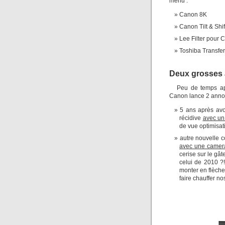
menu :
Canon 8K
Canon Tilt & Shif
Lee Filter pour
Toshiba Transfer
Deux grosses 
Peu de temps apr
Canon lance 2 anno
5 ans après av
récidive
avec un
de vue optimisati
autre nouvelle c
avec une camera
cerise sur le gâ
celui de 2010 ?!
monter en flèch
faire chauffer nos 