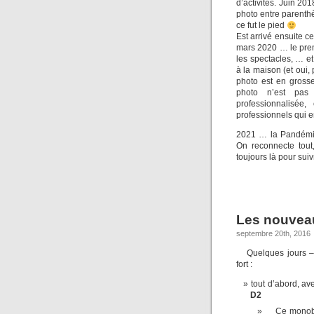
d’activités. Juin 201
photo entre parenthè
ce fut le pied
Est arrivé ensuite 
mars 2020 … le premi
les spectacles, … et
à la maison (et oui,
photo est en gross
photo n’est pas 
professionnalisée
professionnels qui en
2021 … la Pandémie 
On reconnecte tout
toujours là pour suiv
Les nouveau
septembre 20th, 2016
Quelques jours –
fort :
tout d’abord, av
D2
Ce monobl