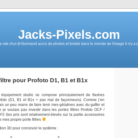
Jacks-Pixels.com
e site d'un tit Normand accro de photos et tombé dans le monde de l'image il n'y a 
iltre pour Profoto D1, B1 et B1x
 équipement studio se compose principalement de flashes
ofoto (D1, B1 et B1x + pas mal de façonneurs). Comme j’en
is un peu marre de faire tenir mes gélatines avec du gaffer et
 je voulais pas investir dans les portes filtres Profoto OCF /
2 (les prix sont relativement élevés sur la partie accessoires
ire mes propre porte filtres
ion 3D pour concevoir le système :