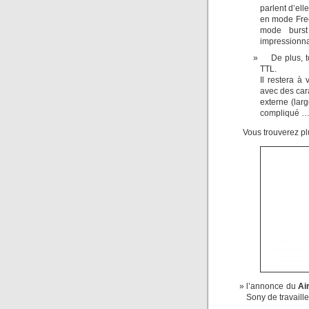
parlent d’ell
en mode Free
mode burst
impressionna
De plus, 
TTL.
Il restera à
avec des cara
externe (lar
compliqué … 
Vous trouverez pl
l’annonce du
Ai
Sony de travaill