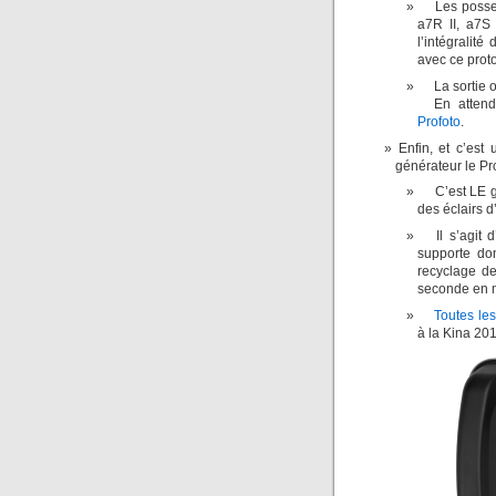
Les posses
a7R II, a7S 
l’intégralit
avec ce proto
La sortie 
En atten
Profoto
.
Enfin, et c’est
générateur le Pr
C’est LE g
des éclairs d
Il s’agit
supporte do
recyclage de
seconde en m
Toutes les
à la Kina 20