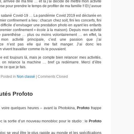
8, arrivée de ma fille … et là j’ai décidé de mettre mon activité
se pour prendre le temps de profiter de ma famille !! Et j’avoue
ce satané Covid-19 … La pandémie Covid 2019 est déclarée en
er confinement a lieu : chacun chez soit, fini les concerts, fini
 difficile d’envisager une prestation photo en ayant les enfants
 premier confinement = école à la maison). Depuis mon activité
e parenthèse … plus ou moins volontairement … en effet, la
mon activité principale, c’est une passion que j’ai
, ce n’est pas elle qui me fait manger. J’ai donc les
 vivent travailler comme ils le pouvaient.
est toujours là, mais je compte bien relancer mes activités.
, on relance la machine … bref ça redémarre. Merci d’être
re ce que je fais.
Posted in
Non classé
|
Comments Closed
tés Profoto
 voire quelques heures – avant la Photokina,
Profoto
frappe
ec la sortie d’un nouveau monobloc pour le studio : le
Profoto
oc se veut être le plus rapide au monde et les spécifications