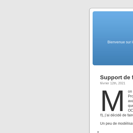
Bienvenue sur l
Support de f
février 12th, 2021
M
on
Pr
ava
que
OCF
!!), j’ai décidé de fa
Un peu de modélisat