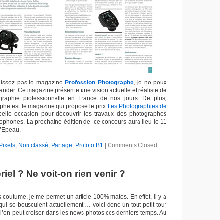
aissez pas le magazine
Profession Photographe
, je ne peux
nder. Ce magazine présente une vision actuelle et réaliste de
graphie professionnelle en France de nos jours. De plus,
phe est le magazine qui propose le prix
Les Photographies de
belle occasion pour découvrir les travaux des photographes
cophones. La prochaine édition de ce concours aura lieu le 11
l’Epeau.
Pixels
,
Non classé
,
Partage
,
Profoto B1
|
Comments Closed
riel ? Ne voit-on rien venir ?
s coutume, je me permet un article 100% matos. En effet, il y a
ui se bousculent actuellement … voici donc un tout petit tour
 l’on peut croiser dans les news photos ces derniers temps. Au