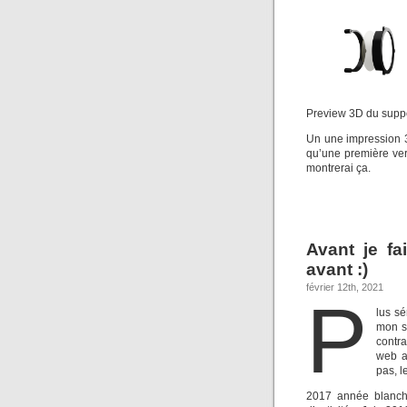
Preview 3D du suppo
Un une impression 3
qu’une première ver
montrerai ça.
Avant je fa
avant :)
février 12th, 2021
P
lus sé
mon s
contra
web au
pas, l
2017 année blanche