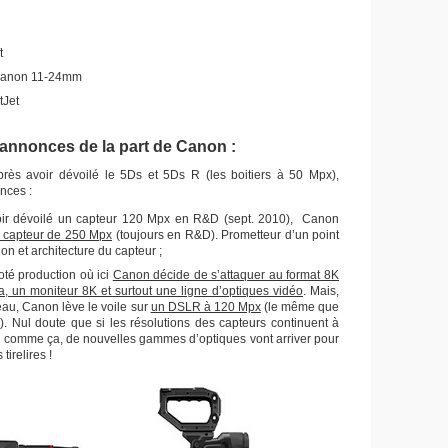
t
 Canon 11-24mm
tJet
annonces de la part de Canon :
ès avoir dévoilé le 5Ds et 5Ds R (les boitiers à 50 Mpx),
nces :
oir dévoilé un capteur 120 Mpx en R&D (sept. 2010), Canon
 capteur de 250 Mpx
(toujours en R&D). Prometteur d’un point
on et architecture du capteur ;
oté production où ici
Canon décide de s’attaquer au format 8K
, un moniteur 8K et surtout une ligne d’optiques vidéo
. Mais,
teau, Canon lève le voile sur
un DSLR à 120 Mpx
(le même que
). Nul doute que si les résolutions des capteurs continuent à
e comme ça, de nouvelles gammes d’optiques vont arriver pour
tirelires !