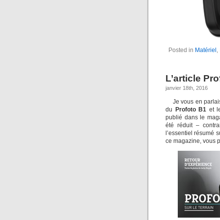
Posted in
Matériel
,
L’article P
janvier 18th, 2016
Je vous en parlai
du
Profoto B1
et l
publié dans le ma
été réduit – contr
l’essentiel résumé 
ce magazine, vous po