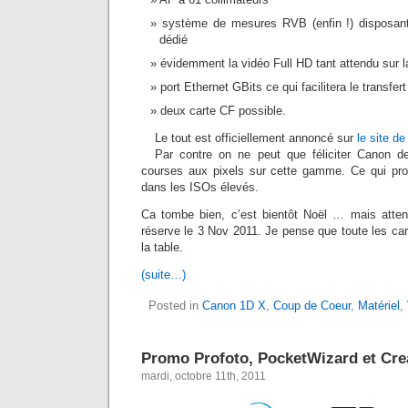
système de mesures RVB (enfin !) disposan
dédié
évidemment la vidéo Full HD tant attendu sur
port Ethernet GBits ce qui facilitera le transfe
deux carte CF possible.
Le tout est officiellement annoncé sur
le site d
Par contre on ne peut que féliciter Canon d
courses aux pixels sur cette gamme. Ce qui pro
dans les ISOs élevés.
Ca tombe bien, c’est bientôt Noël … mais atte
réserve le 3 Nov 2011. Je pense que toute les ca
la table.
(suite…)
Posted in
Canon 1D X
,
Coup de Coeur
,
Matériel
,
Promo Profoto, PocketWizard et Crea
mardi, octobre 11th, 2011