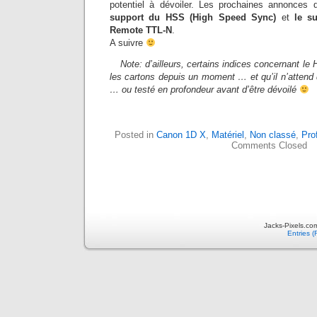
potentiel à dévoiler. Les prochaines annonces 
support du HSS (High Speed Sync)
et
le s
Remote TTL-N
.
A suivre
Note: d’ailleurs, certains indices concernant le
les cartons depuis un moment … et qu’il n’attend 
… ou testé en profondeur avant d’être dévoilé
Posted in
Canon 1D X
,
Matériel
,
Non classé
,
Pro
Comments Closed
Jacks-Pixels.co
Entries 