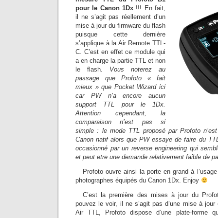
pour le Canon 1Dx
!!! En fait,
il ne s’agit pas réellement d’un
mise à jour du firmware du flash
puisque cette dernière
s’applique à la Air Remote TTL-
C. C’est en effet ce module qui
a en charge la partie TTL et non
le flash.
Vous noterez au
passage que Profoto « fait
mieux » que Pocket Wizard ici
car PW n’a encore aucun
support TTL pour le 1Dx.
Attention cependant, la
comparaison n’est pas si
simple : le mode TTL proposé par Profoto n’es
Canon natif alors que PW essaye de faire du TTL 
occasionné par un reverse engineering qui semb
et peut etre une demande relativement faible de par
Profoto ouvre ainsi la porte en grand à l’usag
photographes équipés du Canon 1Dx. Enjoy
C’est la première des mises à jour du Pro
pouvez le voir, il ne s’agit pas d’une mise à jour
Air TTL, Profoto dispose d’une plate-forme 