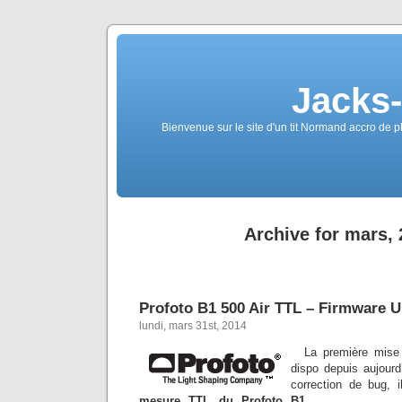
Jacks
Bienvenue sur le site d'un tit Normand accro de p
Archive for mars,
Profoto B1 500 Air TTL – Firmware 
lundi, mars 31st, 2014
La première mise
dispo depuis aujour
correction de bug, i
mesure
TTL du Profoto B1