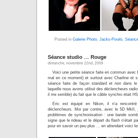
Posted in
Galerie Photo
,
Jacks-Pixels
,
Séance
Séance studio … Rouge
dimanche, novembre 22nd, 2009
Voici une petite séance faite en commun avec E
mal en ce moment) et surtout avec Charline et 
séance faite de façon standard et non dans l
laquelle nous avons utilisé des déclencheurs radi
il me semble) du fait que le câble synchro était HS
Eric est équipé en Nikon, il n’a rencont
déclencheurs. Moi par contre, avec le 5D MkII, j
problèmes de synchronisation : une bande sombr
signe que le rideau et le départ du flash n’était 
pour en savoir un peu plus … en attendant voici l