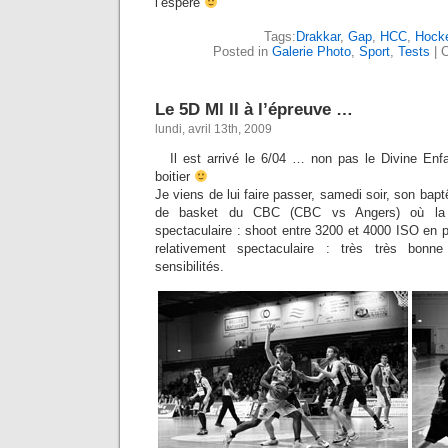
l’espère
Tags:
Drakkar
,
Gap
,
HCC
,
Hock
Posted in
Galerie Photo
,
Sport
,
Tests
|
C
Le 5D Ml II à l’épreuve …
lundi, avril 13th, 2009
Il est arrivé le 6/04 … non pas le Divine En
boitier
Je viens de lui faire passer, samedi soir, son bap
de basket du CBC (CBC vs Angers) où la lu
spectaculaire : shoot entre 3200 et 4000 ISO en 
relativement spectaculaire : très très bon
sensibilités.