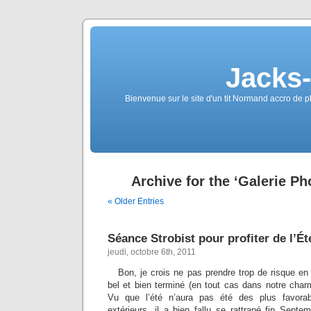
Jacks
Bienvenue sur le site d'un tit Normand accro de p
Archive for the ‘Galerie Ph
« Older Entries
Séance Strobist pour profiter de l’É
jeudi, octobre 6th, 2011
Bon, je crois ne pas prendre trop de risque en 
bel et bien terminé (en tout cas dans notre char
Vu que l’été n’aura pas été des plus favor
extérieurs, il a bien fallu se rattrapé fin Sept