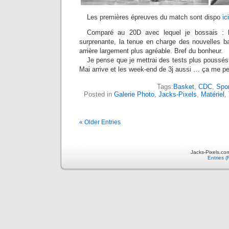
Les premières épreuves du match sont dispo
ici
Comparé au 20D avec lequel je bossais : le
surprenante, la tenue en charge des nouvelles bat
arrière largement plus agréable. Bref du bonheur.
Je pense que je mettrai des tests plus poussés
Mai arrive et les week-end de 3j aussi … ça me per
Tags:
Basket
,
CDC
,
Spor
Posted in
Galerie Photo
,
Jacks-Pixels
,
Matériel
,
« Older Entries
Jacks-Pixels.co
Entries 