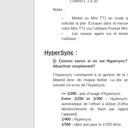
ControlTL 1 à 20.
Notes :
– Mettre un Mini TT1 en mode app
soliciter la pile. Essayer dans la mesur
votre Mini TT1 via l’utilitaire Pocket Wiza
– Les canaux appris sur le terrain 
l’utilitaire ;
HyperSync
:
Q: Comme savoir si on est Hypersync? 
désactiver simplement?
L’hypersync correspond à la gestion de la 
dépend donc de chaque boitier. La doc pr
suivant vis-à-vis de l’hypersync :
>= 1/200 :
pas d’usage d’hypersync
Entre 1/250 et 1/300 :
Hypersync
automatique de l’offset à utiliser (l’offs
déclenchement du flash par rappo
l’appareil)
1/400 :
Hypersync
1/500 :
idem que pour le 1/250 ième