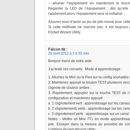
– allumer l’équipement en maintenant la touc
Regarder la LED de l’équipement : dès qu’elle c
rapidement alors l’équipement sera ré-initialisé. ;
Assurez vous d’avoir un jeu de pile neuve pour cette
Si cette méthode ne marche pas, il est toujours 
Pocket Wizard Utility.
Falcon
dit :
20 avril 2012 à 7 h 55 min
Bonjour merci de votre aide.
J’ai testé ces conseils : Mode d’apprentissage :
1. Allumez le Mini ou le Flex sur la config souhaitée
2. Maintenez appuyé le bouton TEST plusieurs seco
clignote de couleur ambre ;
3. Rapidement, appuyez sur la touche TEST de l’é
configuration et maintenez appuyé :
a. 1 clignotement vert : apprentissage sur les canau
b. 2 clignotements verts : apprentissage sur les ca
c. 3 clignotement verts : apprentissage sur un canal
Notes :- Mettre un Mini TT1 en mode apprentissage
pile. Essayer dans la mesure du possible de conf
l’utilitaire Pocket Wizard Utility ;