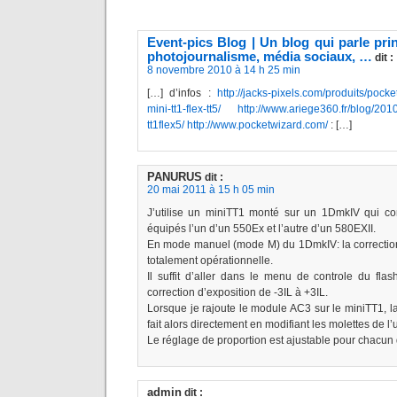
Event-pics Blog | Un blog qui parle pri
photojournalisme, média sociaux, …
dit :
8 novembre 2010 à 14 h 25 min
[…] d’infos :
http://jacks-pixels.com/produits/pock
mini-tt1-flex-tt5/
http://www.ariege360.fr/blog/201
tt1flex5/
http://www.pocketwizard.com/
: […]
PANURUS
dit :
20 mai 2011 à 15 h 05 min
J’utilise un miniTT1 monté sur un 1DmkIV qui c
équipés l’un d’un 550Ex et l’autre d’un 580EXII.
En mode manuel (mode M) du 1DmkIV: la correction 
totalement opérationnelle.
Il suffit d’aller dans le menu de controle du flas
correction d’exposition de -3IL à +3IL.
Lorsque je rajoute le module AC3 sur le miniTT1, la
fait alors directement en modifiant les molettes de l’
Le réglage de proportion est ajustable pour chacun d
admin
dit :