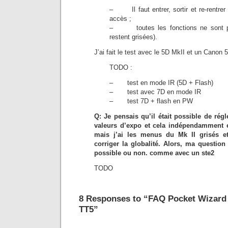
– Il faut entrer, sortir et re-rentrer
accès ;
– toutes les fonctions ne sont pas
restent grisées).
J’ai fait le test avec le 5D MkII et un Canon
TODO :
– test en mode IR (5D + Flash)
– test avec 7D en mode IR
– test 7D + flash en PW
Q: Je pensais qu’il était possible de ré
valeurs d’expo et cela indépendamment 
mais j’ai les menus du Mk II grisés et
corriger la globalité. Alors, ma question
possible ou non. comme avec un ste2
TODO
8 Responses to “FAQ Pocket Wizard 
TT5”