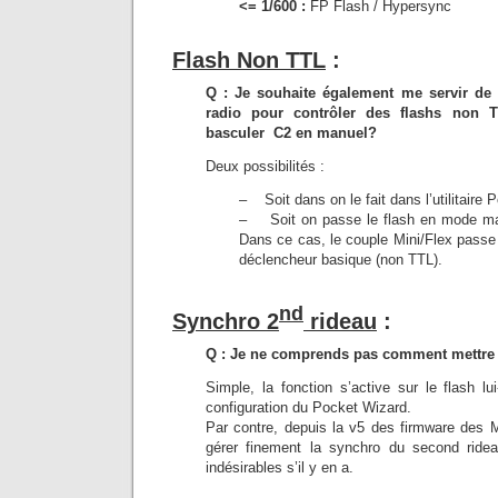
<= 1/600 :
FP Flash / Hypersync
Flash Non TTL
:
Q : Je souhaite également me servir de 
radio pour contrôler des flashs non 
basculer C2 en manuel?
Deux possibilités :
– Soit dans on le fait dans l’utilitaire 
– Soit on passe le flash en mode manu
Dans ce cas, le couple Mini/Flex pass
déclencheur basique (non TTL).
nd
Synchro 2
rideau
:
Q : Je ne comprends pas comment mettre 
Simple, la fonction s’active sur le flash 
configuration du Pocket Wizard.
Par contre, depuis la v5 des firmware des Mi
gérer finement la synchro du second ridea
indésirables s’il y en a.