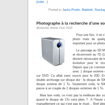
(suite…)
Posted in
Jacks-Pixels
,
Matériel
,
Stocka
Photographe à la recherche d’une so
dimanche, février 21st, 2010
Pour une fois, il ne s
photo mais de quelq
important pour un photo
Le passage au 5D Mk
et récemment au 7D (1
devient nécessaire de tr
évolutive pour le st
Depuis que j’ai commenc
avec 1 disque externe
sur DVD. Ca allait sans soucis pour le 20D. En
double archivage sur disque dur : le disque de 50
disque externe de 1 To. Seulement voilà, le 5
passe à un couple de 2 disques externes de 1 To.
Mais bon voilà, ce n’est pas la meilleure des so
quand le disque de 1To sera plein ? A l’heure ac
manuellement ce qui n’est pas le must… Bref plei