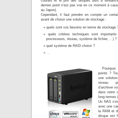
courant et le prix des disques durs à tendanc
dernier point n’est pas vrai en ce moment à ca
au Japon).
Cependant, il faut prendre en compte un cert
avant de choisir une solution de stockage :
quels sont vos besoins en terme de stockage 
quels critères techniques sont importan
processeurs, réseau, système de fichier, …) ?
quel système de RAID choisir ?
…
Pourquoi
points ? To
une solutio
niveau pro
d’archiver v
dans notre c
long termes 
Un NAS n’es
avec une car
la RAM et d
disque est