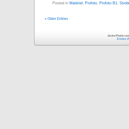
Posted in
Matériel
,
Profoto
,
Profoto B1
,
Strob
« Older Entries
Jacks-Pixels.co
Entries 