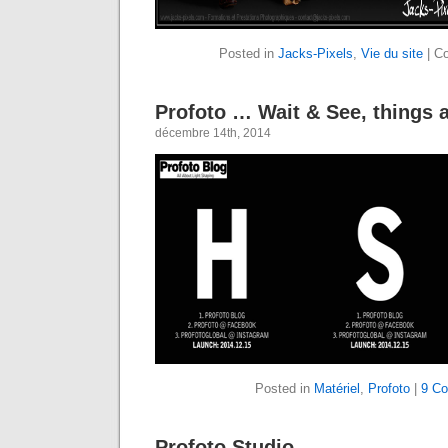
Posted in
Jacks-Pixels
,
Vie du site
|
C
Profoto … Wait & See, things 
décembre 14th, 2014
Posted in
Matériel
,
Profoto
|
9 C
Profoto Studio