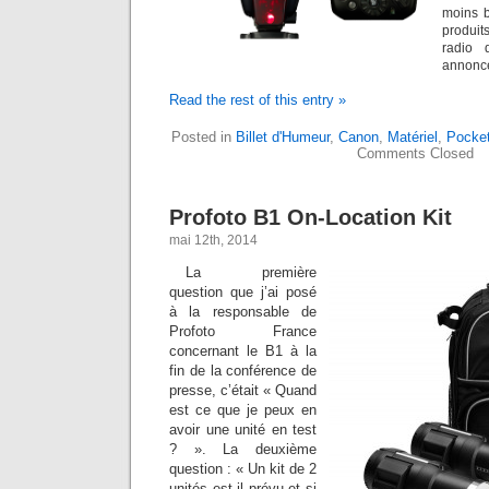
moins b
produit
radio 
annoncé
Read the rest of this entry »
Posted in
Billet d'Humeur
,
Canon
,
Matériel
,
Pocket
Comments Closed
Profoto B1 On-Location Kit
mai 12th, 2014
La première
question que j’ai posé
à la responsable de
Profoto France
concernant le B1 à la
fin de la conférence de
presse, c’était « Quand
est ce que je peux en
avoir une unité en test
? ». La deuxième
question : « Un kit de 2
unités est il prévu et si