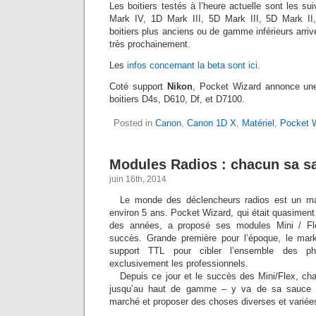
Les boitiers testés à l’heure actuelle sont les s
Mark IV, 1D Mark III, 5D Mark III, 5D Mark II
boitiers plus anciens ou de gamme inférieurs arriv
très prochainement.
Les
infos concernant la beta sont ici
.
Coté support
Nikon
, Pocket Wizard annonce une
boitiers D4s, D610, Df, et D7100.
Posted in
Canon
,
Canon 1D X
,
Matériel
,
Pocket 
Modules Radios : chacun sa s
juin 16th, 2014
Le monde des déclencheurs radios est un ma
environ 5 ans. Pocket Wizard, qui était quasimen
des années, a proposé ses modules Mini / F
succès. Grande première pour l’époque, le mar
support TTL pour cibler l’ensemble des ph
exclusivement les professionnels.
Depuis ce jour et le succès des Mini/Flex, c
jusqu’au haut de gamme – y va de sa sauce p
marché et proposer des choses diverses et variée