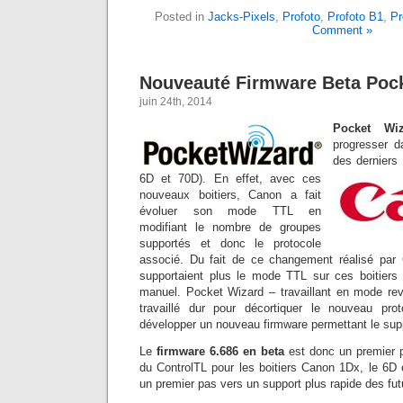
Posted in
Jacks-Pixels
,
Profoto
,
Profoto B1
,
Pr
Comment »
Nouveauté Firmware Beta Poc
juin 24th, 2014
Pocket Wiz
progresser d
des derniers 
6D et 70D). En effet, avec ces
nouveaux boitiers, Canon a fait
évoluer son mode TTL en
modifiant le nombre de groupes
supportés et donc le protocole
associé. Du fait de ce changement réalisé par 
supportaient plus le mode TTL sur ces boitier
manuel. Pocket Wizard – travaillant en mode re
travaillé dur pour décortiquer le nouveau pr
développer un nouveau firmware permettant le supp
Le
firmware 6.686 en beta
est donc un premier p
du ControlTL pour les boitiers Canon 1Dx, le 6D 
un premier pas vers un support plus rapide des fut