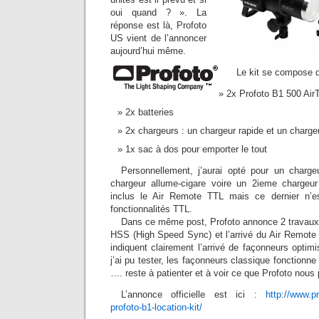
oui quand ? ». La
réponse est là, Profoto
US vient de l’annoncer
aujourd’hui même.
Le kit se compose d
2x Profoto B1 500 Air
2x batteries
2x chargeurs : un chargeur rapide et un charge
1x sac à dos pour emporter le tout
Personnellement, j’aurai opté pour un charge
chargeur allume-cigare voire un 2ieme chargeur
inclus le Air Remote TTL mais ce dernier n’e
fonctionnalités TTL.
Dans ce même post, Profoto annonce 2 travaux e
HSS (High Speed Sync) et l’arrivé du Air Remote 
indiquent clairement l’arrivé de façonneurs opti
j’ai pu tester, les façonneurs classique fonctionne
…. reste à patienter et à voir ce que Profoto nous
L’annonce officielle est ici :
http://www.p
profoto-b1-location-kit/