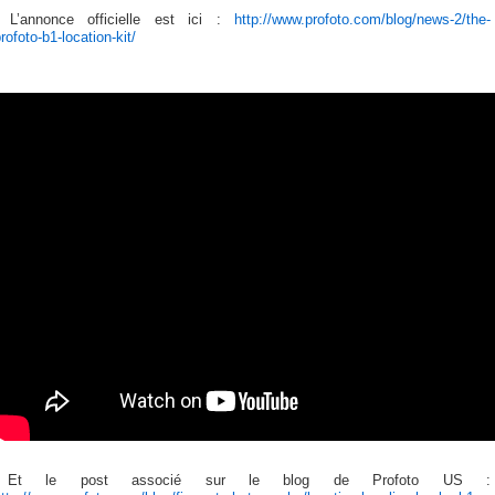
L’annonce officielle est ici :
http://www.profoto.com/blog/news-2/the-
rofoto-b1-location-kit/
Et le post associé sur le blog de Profoto US :