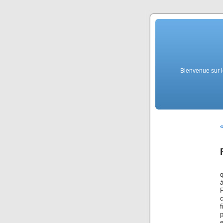
Bienvenue sur l
«
f
p