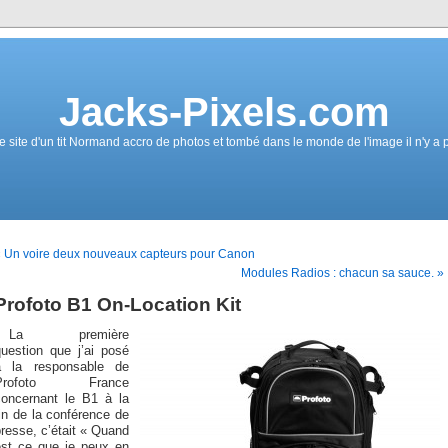
Jacks-Pixels.com
e site d'un tit Normand accro de photos et tombé dans le monde de l'image il n'y a 
 Un voire deux nouveaux capteurs pour Canon
Modules Radios : chacun sa sauce. »
Profoto B1 On-Location Kit
La première
question que j’ai posé
à la responsable de
Profoto France
concernant le B1 à la
in de la conférence de
resse, c’était « Quand
est ce que je peux en