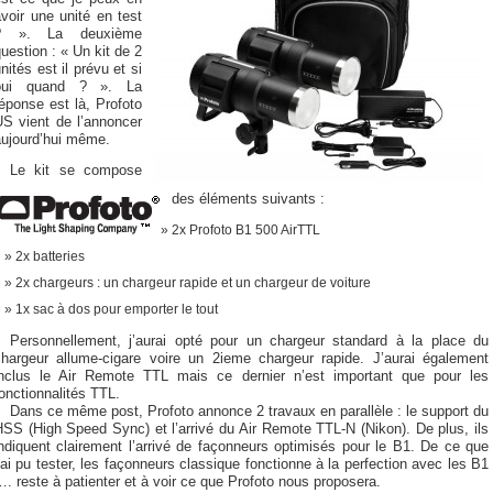
voir une unité en test
? ». La deuxième
uestion : « Un kit de 2
nités est il prévu et si
oui quand ? ». La
éponse est là, Profoto
US vient de l’annoncer
aujourd’hui même.
Le kit se compose
des éléments suivants :
2x Profoto B1 500 AirTTL
2x batteries
2x chargeurs : un chargeur rapide et un chargeur de voiture
1x sac à dos pour emporter le tout
Personnellement, j’aurai opté pour un chargeur standard à la place du
chargeur allume-cigare voire un 2ieme chargeur rapide. J’aurai également
inclus le Air Remote TTL mais ce dernier n’est important que pour les
onctionnalités TTL.
Dans ce même post, Profoto annonce 2 travaux en parallèle : le support du
SS (High Speed Sync) et l’arrivé du Air Remote TTL-N (Nikon). De plus, ils
ndiquent clairement l’arrivé de façonneurs optimisés pour le B1. De ce que
’ai pu tester, les façonneurs classique fonctionne à la perfection avec les B1
. reste à patienter et à voir ce que Profoto nous proposera.