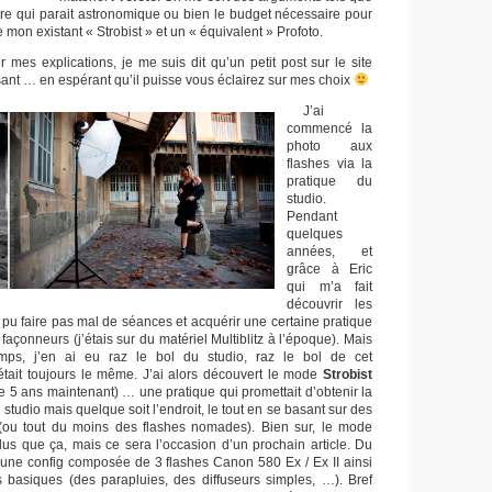
aire qui parait astronomique ou bien le budget nécessaire pour
e mon existant « Strobist » et un « équivalent » Profoto.
r mes explications, je me suis dit qu’un petit post sur le site
ssant … en espérant qu’il puisse vous éclairez sur mes choix
J’ai
commencé la
photo aux
flashes via la
pratique du
studio.
Pendant
quelques
années, et
grâce à Eric
qui m’a fait
découvrir les
i pu faire pas mal de séances et acquérir une certaine pratique
 façonneurs (j’étais sur du matériel Multiblitz à l’époque). Mais
mps, j’en ai eu raz le bol du studio, raz le bol de cet
tait toujours le même. J’ai alors découvert le mode
Strobist
e 5 ans maintenant) … une pratique qui promettait d’obtenir la
studio mais quelque soit l’endroit, le tout en se basant sur des
 (ou tout du moins des flashes nomades). Bien sur, le mode
plus que ça, mais ce sera l’occasion d’un prochain article. Du
r une config composée de 3 flashes Canon 580 Ex / Ex II ainsi
 basiques (des parapluies, des diffuseurs simples, …). Bref