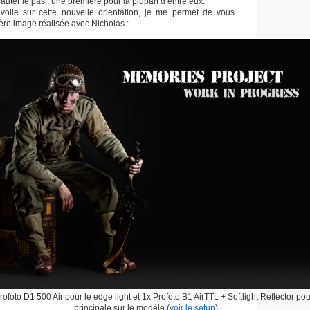
auter le pas : une première pour la plupart d’entre eux.
 voile sur cette nouvelle orientation, je me permet de vous
ère image réalisée avec Nicholas :
ofoto D1 500 Air pour le edge light et 1x Profoto B1 AirTTL + Softlight Reflector pou
principale sur le modèle (
voir le setup
).