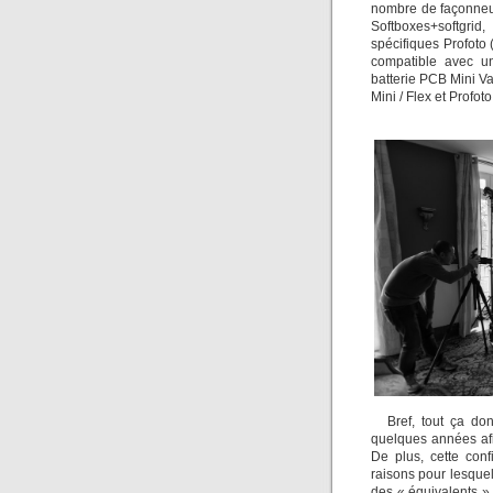
nombre de façonneur
Softboxes+softgrid
spécifiques Profoto 
compatible avec u
batterie PCB Mini Va
Mini / Flex et Profot
Bref, tout ça do
quelques années afin
De plus, cette con
raisons pour lesquel
des « équivalents »