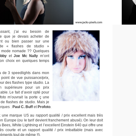
ssant, j’ai eu besoin de
e que je devais acheter de
ht ou bien passer sur une
de « flashes de studio »
n mode nomade ?? Quelques
obby
et
Joe Mc Nally
m’ont
mon choix en quelques temps
à de 3 speedlights dans mon
point de vue puissance/prix,
our des flashes type studio. La
n supérieure pour un prix
able. Le fait d’avoir opté pour
oto m’ouvrait la porte ç une
e flashes de studio. Mais je
arques :
Paul C. Buff
et
Profoto
.
 une marque US au rapport qualité / prix excellent mais très
 en Europe (ou le tarif devient franchement abusé). On leur doit
s Bees, White Lightning et l’excellent Einstein 640 qui offre une
rès courte et un rapport qualité / prix imbattable (mais avec
éments tout de même !!).