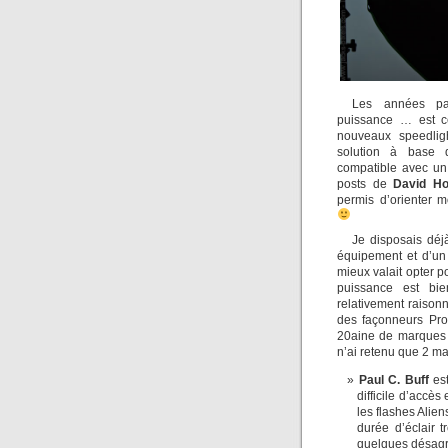
Les années pa
puissance … est c
nouveaux speedlig
solution à base 
compatible avec u
posts de
David H
permis d’orienter 
Je disposais déj
équipement et d’un 
mieux valait opter p
puissance est bie
relativement raisonn
des façonneurs Prof
20aine de marques d
n’ai retenu que 2 m
Paul C. Buff
est
difficile d’accès
les flashes Alien
durée d’éclair t
quelques désagr