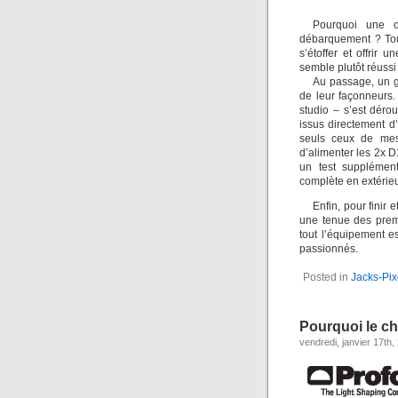
Pourquoi une or
débarquement ? Tout
s’étoffer et offri
semble plutôt réussi
Au passage, un g
de leur façonneurs.
studio – s’est déro
issus directement d
seuls ceux de mes 
d’alimenter les 2x 
un test supplément
complète en extérieu
Enfin, pour finir 
une tenue des prem
tout l’équipement es
passionnés.
Posted in
Jacks-Pix
Pourquoi le ch
vendredi, janvier 17th,