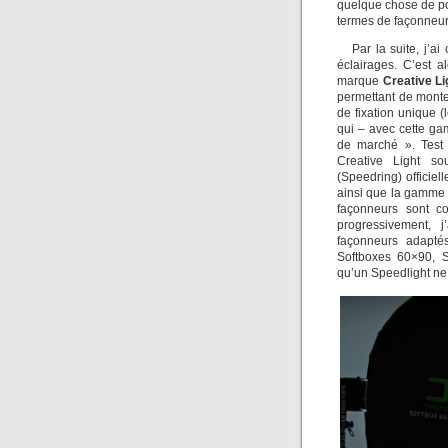
quelque chose de po
termes de façonneur
Par la suite, j’
éclairages. C’est 
marque
Creative Li
permettant de monte
de fixation unique (
qui – avec cette ga
de marché ». Test 
Creative Light s
(Speedring) officie
ainsi que la gamm
façonneurs sont co
progressivement, 
façonneurs adapt
Softboxes 60×90, S
qu’un Speedlight ne