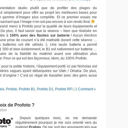
ientation studio plutôt que de profiter des plages du
 simplement pour offrir au projet les meilleures bases pour
r une gamme d’images plus complète. Et ce premier essais me
 sachant que l’image n’en est pas encore à son rendu final
rand merci à Profoto pour la qualité de leurs équipements et
 De plus, il faut savoir que la séance – bien que réalisée en
ulée à
100% avec des flashes sur batterie
! Aucun électron
’une prise de courant n’a été maltraité durant cette séance …
batteries ont été utilisés :). Une seule batterie a permit
D1 500 et bien évidemment, le B1 est nativement sur batterie …
aire de la fiabilité du matériel avant une utilisation plus
r. Pour ce qui est des façonneur, idem, du 100% Profoto.
et pour la petite histoire, l’équipement porté ici par Nicholas est
ières vagues ayant débarquées sur Utah / Omaha. De plus,
t d’origine ! C’est un régal de travailler avec des gens aussi
els
,
Profoto
,
Profoto B1
,
Profoto D1
,
Profoto RFi
|
1 Comment »
oix de Profoto ?
 2014
Depuis quelques mois, on me demande
régulièrement pourquoi je me suis orienté vers du
matériel
Profoto
. On me sort des arguments tels que