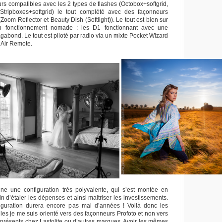
s compatibles avec les 2 types de flashes (Octobox+softgrid,
, Stripboxes+softgrid) le tout complété avec des façonneurs
(Zoom Reflector et Beauty Dish (Softlight)). Le tout est bien sur
n fonctionnement nomade : les D1 fonctionnant avec une
gabond. Le tout est piloté par radio via un mixte Pocket Wizard
o Air Remote.
nne une configuration très polyvalente, qui s’est montée en
 d’étaler les dépenses et ainsi maitriser les investissements.
figuration durera encore pas mal d’années ! Voilà donc les
les je me suis orienté vers des façonneurs Profoto et non vers
 présents chez Lastolite ou d’autres marques. Avoir les mêmes