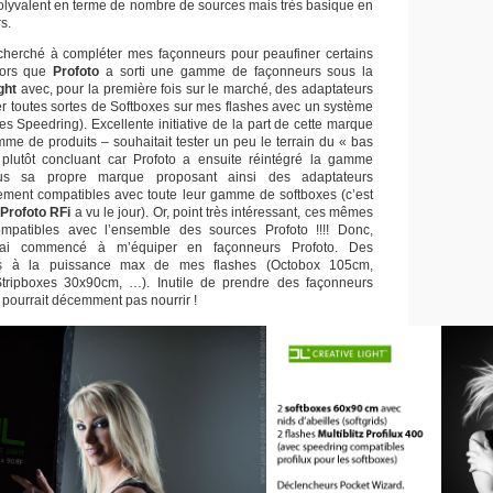
lyvalent en terme de nombre de sources mais très basique en
s.
ai cherché à compléter mes façonneurs pour peaufiner certains
alors que
Profoto
a sorti une gamme de façonneurs sous la
ght
avec, pour la première fois sur le marché, des adaptateurs
r toutes sortes de Softboxes sur mes flashes avec un système
les Speedring). Excellente initiative de la part de cette marque
mme de produits – souhaitait tester un peu le terrain du « bas
plutôt concluant car Profoto a ensuite réintégré la gamme
ous sa propre marque proposant ainsi des adaptateurs
llement compatibles avec toute leur gamme de softboxes (c’est
e
Profoto RFi
a vu le jour). Or, point très intéressant, ces mêmes
mpatibles avec l’ensemble des sources Profoto !!!! Donc,
j’ai commencé à m’équiper en façonneurs Profoto. Des
és à la puissance max de mes flashes (Octobox 105cm,
tripboxes 30x90cm, …). Inutile de prendre des façonneurs
 pourrait décemment pas nourrir !