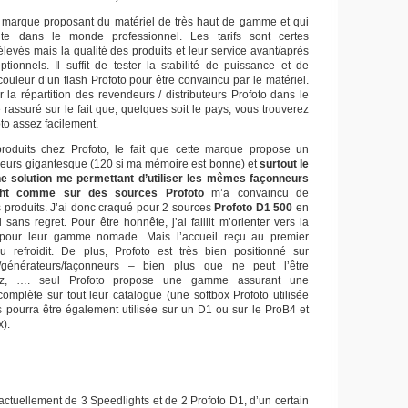
marque proposant du matériel de très haut de gamme et qui
nte dans le monde professionnel. Les tarifs sont certes
élevés mais la qualité des produits et leur service avant/après
tionnels. Il suffit de tester la stabilité de puissance et de
ouleur d’un flash Profoto pour être convaincu par le matériel.
oir la répartition des revendeurs / distributeurs Profoto dans le
rassuré sur le fait que, quelques soit le pays, vous trouverez
oto assez facilement.
roduits chez Profoto, le fait que cette marque propose un
eurs gigantesque (120 si ma mémoire est bonne) et
surtout le
ne solution me permettant d’utiliser les mêmes façonneurs
ght comme sur des sources Profoto
m’a convaincu de
s produits. J’ai donc craqué pour 2 sources
Profoto D1
500
en
 sans regret. Pour être honnête, j’ai faillit m’orienter vers la
pour leur gamme nomade. Mais l’accueil reçu au premier
 refroidit. De plus, Profoto est très bien positionné sur
s/générateurs/façonneurs – bien plus que ne peut l’être
litz, …. seul Profoto propose une gamme assurant une
complète sur tout leur catalogue (une softbox Profoto utilisée
 pourra être également utilisée sur un D1 ou sur le ProB4 et
x).
ctuellement de 3 Speedlights et de 2 Profoto D1, d’un certain