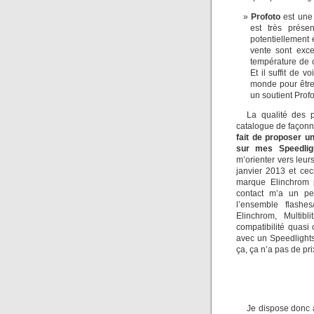
Profoto
est une 
est très prése
potentiellement 
vente sont excep
température de c
Et il suffit de v
monde pour être 
un soutient Prof
La qualité des p
catalogue de façonn
fait de proposer u
sur mes Speedli
m’orienter vers leur
janvier 2013 et ceci
marque Elinchrom 
contact m’a un peu
l’ensemble flashe
Elinchrom, Multib
compatibilité quasi 
avec un Speedlights
ça, ça n’a pas de pri
Je dispose donc a