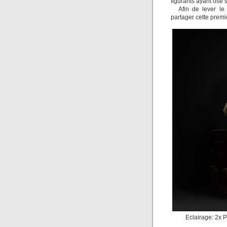
figurants ayant osé s
Afin de lever le
partager cette premi
Eclairage: 2x Pr