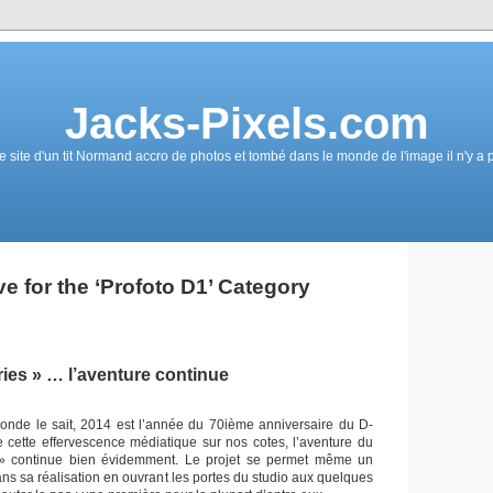
Jacks-Pixels.com
e site d'un tit Normand accro de photos et tombé dans le monde de l'image il n'y a 
ve for the ‘Profoto D1’ Category
ies » … l’aventure continue
nde le sait, 2014 est l’année du 70ième anniversaire du D-
e cette effervescence médiatique sur nos cotes, l’aventure du
» continue bien évidemment. Le projet se permet même un
ns sa réalisation en ouvrant les portes du studio aux quelques