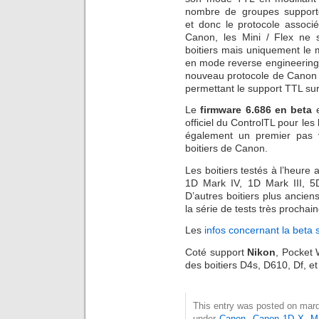
nombre de groupes support
et donc le protocole associ
Canon, les Mini / Flex ne 
boitiers mais uniquement le 
en mode reverse engineering –
nouveau protocole de Canon 
permettant le support TTL sur 
Le
firmware 6.686 en beta
e
officiel du ControlTL pour les
également un premier pas v
boitiers de Canon.
Les boitiers testés à l’heure 
1D Mark IV, 1D Mark III, 5
D’autres boitiers plus ancie
la série de tests très prochai
Les
infos concernant la beta s
Coté support
Nikon
, Pocket 
des boitiers D4s, D610, Df, e
This entry was posted on mardi
under
Canon
,
Canon 1D X
,
Ma