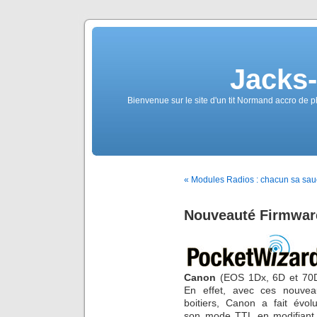
Jacks
Bienvenue sur le site d'un tit Normand accro de p
« Modules Radios : chacun sa sau
Nouveauté Firmwar
Canon
(EOS 1Dx, 6D et 70D
En effet, avec ces nouvea
boitiers, Canon a fait évol
son mode TTL en modifiant 