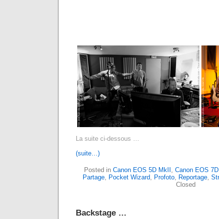
La suite ci-dessous …
(suite…)
Posted in
Canon EOS 5D MkII
,
Canon EOS 7D
Partage
,
Pocket Wizard
,
Profoto
,
Reportage
,
St
Closed
Backstage …