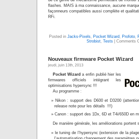
flashes. MAIS à ma connaissance, aucune marq
façonneurs compatibles aussi complète et qualitat
RFi.
Posted in
Jacks-Pixels
,
Pocket Wizard
,
Profoto
,
Strobist
,
Tests
|
Comments C
Nouveaux firmware Pocket Wizard
jeudi, juin 13th, 2013
Pocket Wizard
a enfin publié hier les
firmwares officiels intégrant les
optimisations hypersync !!!
Au programme :
Nikon : support des D600 et D3200 (attention
release note pour les détails !!!)
Canon : support des 1Dx, 6D et T4i/650D en ma
De manière générale, les améliorations portent s
le tuning de l’hypersync (extension de la plag
l’automatisation changement des paramètres pa