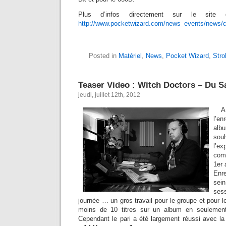
Plus d’infos directement sur le site 
http://www.pocketwizard.com/news_events/news/co
Posted in
Matériel
,
News
,
Pocket Wizard
,
Stro
Teaser Video : Witch Doctors – Du 
jeudi, juillet 12th, 2012
l’en
alb
so
l’ex
comm
1er 
Enre
sei
sess
journée … un gros travail pour le groupe et pour le
moins de 10 titres sur un album en seulement
Cependant le pari a été largement réussi avec la 