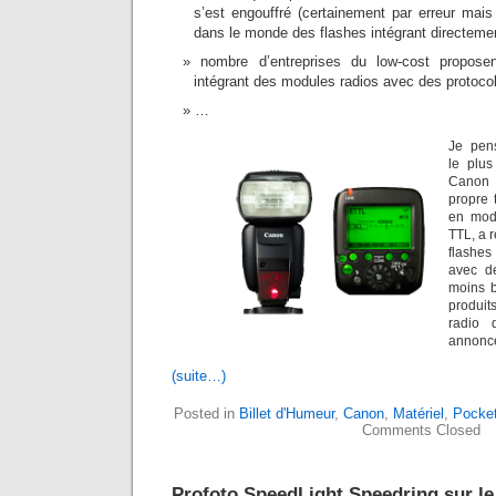
s’est engouffré (certainement par erreur mais
dans le monde des flashes intégrant directemen
nombre d’entreprises du low-cost propose
intégrant des modules radios avec des protocole
…
Je pens
le plus
Canon 
propre 
en modi
TTL, a 
flashe
avec de
moins b
produit
radio 
annoncé
(suite…)
Posted in
Billet d'Humeur
,
Canon
,
Matériel
,
Pocket
Comments Closed
Profoto SpeedLight Speedring sur le 