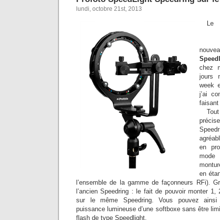
lundi, octobre 21st, 2013
Le
nouvea
Speedl
chez m
jours 
week e
j’ai c
faisant 
Tou
préc
Spee
agréab
en pr
mode 
monture
en éta
l’ensemble de la gamme de façonneurs RFi). Gr
l’ancien Speedring : le fait de pouvoir monter 1,
sur le même Speedring. Vous pouvez ainsi 
puissance lumineuse d’une softboxe sans être limi
flash de type Speedlight.