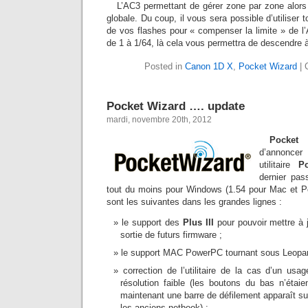
L’AC3 permettant de gérer zone par zone alors
globale. Du coup, il vous sera possible d’utiliser
de vos flashes pour « compenser la limite » de l
de 1 à 1/64, là cela vous permettra de descendre 
Posted in
Canon 1D X
,
Pocket Wizard
|
Pocket Wizard …. update
mardi, novembre 20th, 2012
Pocket
d’annonce
utilitaire
Po
dernier pas
tout du moins pour Windows (1.54 pour Mac et 
sont les suivantes dans les grandes lignes :
le support des
Plus III
pour pouvoir mettre à j
sortie de futurs firmware ;
le support MAC PowerPC tournant sous Leopar
correction de l’utilitaire de la cas d’un us
résolution faible (les boutons du bas n’étaie
maintenant une barre de défilement apparaît sur
les anciens netbook) ;