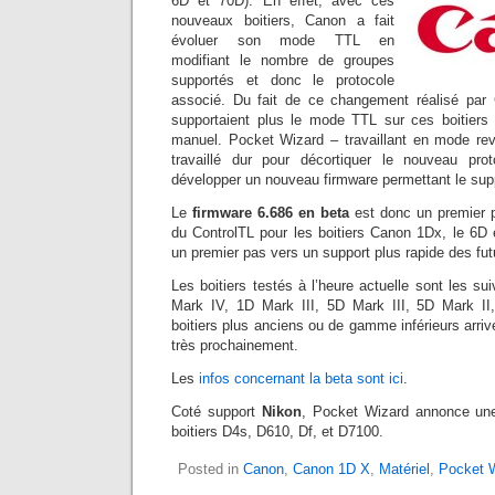
6D et 70D). En effet, avec ces
nouveaux boitiers, Canon a fait
évoluer son mode TTL en
modifiant le nombre de groupes
supportés et donc le protocole
associé. Du fait de ce changement réalisé par 
supportaient plus le mode TTL sur ces boitier
manuel. Pocket Wizard – travaillant en mode re
travaillé dur pour décortiquer le nouveau pr
développer un nouveau firmware permettant le supp
Le
firmware 6.686 en beta
est donc un premier p
du ControlTL pour les boitiers Canon 1Dx, le 6D 
un premier pas vers un support plus rapide des fut
Les boitiers testés à l’heure actuelle sont les s
Mark IV, 1D Mark III, 5D Mark III, 5D Mark II
boitiers plus anciens ou de gamme inférieurs arriv
très prochainement.
Les
infos concernant la beta sont ici
.
Coté support
Nikon
, Pocket Wizard annonce une
boitiers D4s, D610, Df, et D7100.
Posted in
Canon
,
Canon 1D X
,
Matériel
,
Pocket 