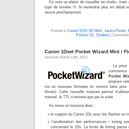
Ce sera un plaisir de travailler en studio, mais
type de lumière !!! Je reviendrai plus en détail s
œuvre prochainement.
Posted in
Canon EOS 5D MkII
,
Jacks-Pixels
,
Profoto D1
,
Strobist
|
Comments
Canon 1Dxet Pocket Wizard Mini / Fl
mercredi, février 13th, 2013
La prise
commence à 
Pocket Wi
propose une
via un nouveau firmware en version beta pour l’
février). Cette nouvelle mouture permet d’utilis
manuel, le TTL n’arrivera que par la suite.
Au menu on trouvera donc :
le support du Canon 1Dx avec les flashes en 
l’amélioration des performances / tuning p
concernant le 1Dx. La limite de timing passe 