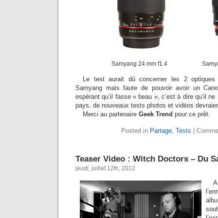
Samyang 24 mm f1.4
Samya
Le test aurait dû concerner les 2 optiqu
Samyang mais faute de pouvoir avoir un Can
espérant qu’il fasse « beau », c’est à dire qu’il n
pays, de nouveaux tests photos et vidéos devraient 
Merci au partenaire
Geek Trend
pour ce prêt.
Posted in
Partage
,
Tests
|
Commen
Teaser Video : Witch Doctors – Du 
jeudi, juillet 12th, 2012
l’en
alb
so
l’ex