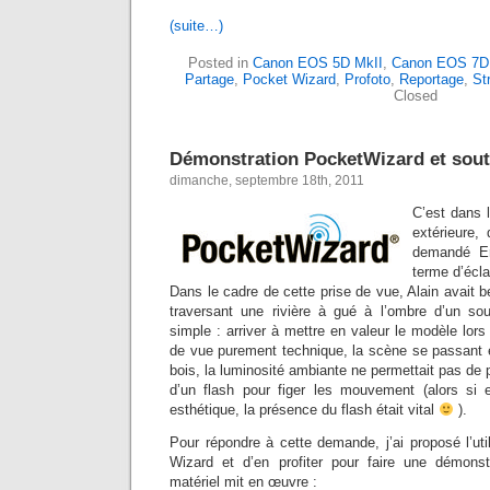
(suite…)
Posted in
Canon EOS 5D MkII
,
Canon EOS 7D
Partage
,
Pocket Wizard
,
Profoto
,
Reportage
,
St
Closed
Démonstration PocketWizard et sout
dimanche, septembre 18th, 2011
C’est dans 
extérieure, 
demandé Er
terme d’écla
Dans le cadre de cette prise de vue, Alain avait b
traversant une rivière à gué à l’ombre d’un so
simple : arriver à mettre en valeur le modèle lors
de vue purement technique, la scène se passant e
bois, la luminosité ambiante ne permettait pas de p
d’un flash pour figer les mouvement (alors si 
esthétique, la présence du flash était vital
).
Pour répondre à cette demande, j’ai proposé l’uti
Wizard et d’en profiter pour faire une démonstr
matériel mit en œuvre :