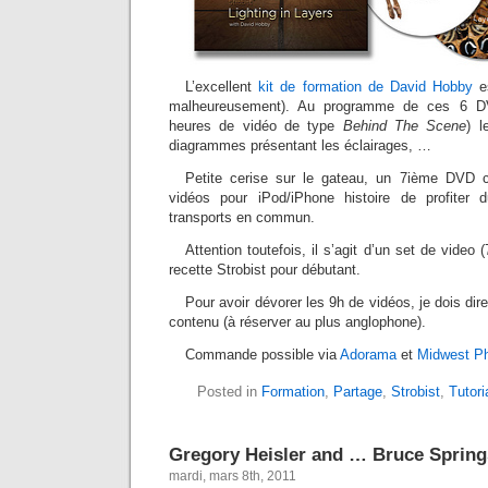
L’excellent
kit de formation de David Hobby
es
malheureusement). Au programme de ces 6 DV
heures de vidéo de type
Behind The Scene
) l
diagrammes présentant les éclairages, …
Petite cerise sur le gateau, un 7ième DVD 
vidéos pour iPod/iPhone histoire de profiter
transports en commun.
Attention toutefois, il s’agit d’un set de video
recette Strobist pour débutant.
Pour avoir dévorer les 9h de vidéos, je dois dire 
contenu (à réserver au plus anglophone).
Commande possible via
Adorama
et
Midwest P
Posted in
Formation
,
Partage
,
Strobist
,
Tutori
Gregory Heisler and … Bruce Spring
mardi, mars 8th, 2011