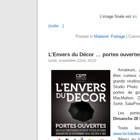
L’image finale est
ici
.
(suite…)
Posted in
Matériel
,
Partage
|
Comme
L’Envers du Décor … portes ouverte
lundi, novembre 22nd, 2010
Amateurs, p
êtes curieux 
grands studio
Studio Photo 
portes de gr
MacMahon, Ze
Sortir, SalaPr
Les porte
Dimanche 28 
Toute le
www.leclubdess
(Merci au
b