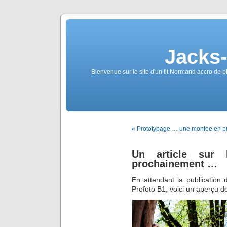
Jacks
Bienvenue sur le site d'un tit Normand accro de p
« Prototypage … une montée en p
Un article sur 
prochainement …
En attendant la publication de
Profoto B1, voici un aperçu d