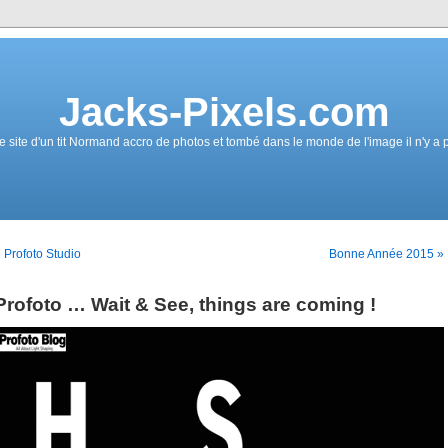
Jacks-Pixels.com
e site d'un tit Normand accro de photos et tombé dans le monde de l'image il n'y a 
 Profoto Studio
Bonne Année 2015 »
Profoto … Wait & See, things are coming !