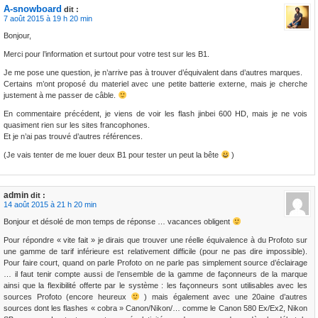
A-snowboard
dit :
7 août 2015 à 19 h 20 min
Bonjour,
Merci pour l’information et surtout pour votre test sur les B1.
Je me pose une question, je n’arrive pas à trouver d’équivalent dans d’autres marques.
Certains m’ont proposé du materiel avec une petite batterie externe, mais je cherche
justement à me passer de câble.
En commentaire précédent, je viens de voir les flash jinbei 600 HD, mais je ne vois
quasiment rien sur les sites francophones.
Et je n’ai pas trouvé d’autres références.
(Je vais tenter de me louer deux B1 pour tester un peut la bête
)
admin
dit :
14 août 2015 à 21 h 20 min
Bonjour et désolé de mon temps de réponse … vacances obligent
Pour répondre « vite fait » je dirais que trouver une réelle équivalence à du Profoto sur
une gamme de tarif inférieure est relativement difficile (pour ne pas dire impossible).
Pour faire court, quand on parle Profoto on ne parle pas simplement source d’éclairage
… il faut tenir compte aussi de l’ensemble de la gamme de façonneurs de la marque
ainsi que la flexibilité offerte par le système : les façonneurs sont utilisables avec les
sources Profoto (encore heureux
) mais également avec une 20aine d’autres
sources dont les flashes « cobra » Canon/Nikon/… comme le Canon 580 Ex/Ex2, Nikon