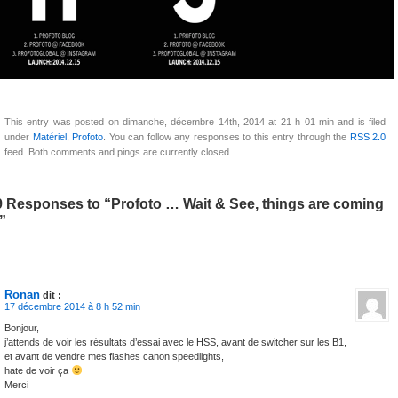
This entry was posted on dimanche, décembre 14th, 2014 at 21 h 01 min and is filed
under
Matériel
,
Profoto
. You can follow any responses to this entry through the
RSS 2.0
feed. Both comments and pings are currently closed.
9 Responses to “Profoto … Wait & See, things are coming
!”
Ronan
dit :
17 décembre 2014 à 8 h 52 min
Bonjour,
j’attends de voir les résultats d’essai avec le HSS, avant de switcher sur les B1,
et avant de vendre mes flashes canon speedlights,
hate de voir ça
Merci