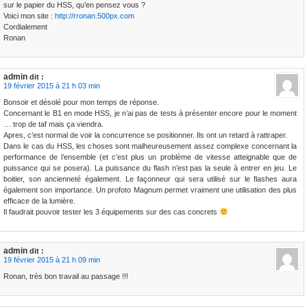
sur le papier du HSS, qu’en pensez vous ?
Voici mon site :
http://rronan.500px.com
Cordialement
Ronan
admin
dit :
19 février 2015 à 21 h 03 min
Bonsoir et désolé pour mon temps de réponse.
Concernant le B1 en mode HSS, je n’ai pas de tests à présenter encore pour le moment
… trop de taf mais ça viendra.
Apres, c’est normal de voir la concurrence se positionner. Ils ont un retard à rattraper.
Dans le cas du HSS, les choses sont malheureusement assez complexe concernant la
performance de l’ensemble (et c’est plus un problème de vitesse atteignable que de
puissance qui se posera). La puissance du flash n’est pas la seule à entrer en jeu. Le
boitier, son ancienneté également. Le façonneur qui sera utilisé sur le flashes aura
également son importance. Un profoto Magnum permet vraiment une utilisation des plus
efficace de la lumière.
Il faudrait pouvoir tester les 3 équipements sur des cas concrets
admin
dit :
19 février 2015 à 21 h 09 min
Ronan, très bon travail au passage !!!