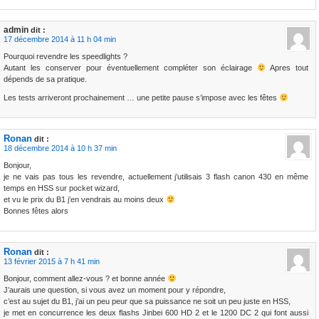
admin
dit :
17 décembre 2014 à 11 h 04 min
Pourquoi revendre les speedlights ?
Autant les conserver pour éventuellement compléter son éclairage
Apres tout
dépends de sa pratique.
Les tests arriveront prochainement … une petite pause s’impose avec les fêtes
Ronan
dit :
18 décembre 2014 à 10 h 37 min
Bonjour,
je ne vais pas tous les revendre, actuellement j’utilisais 3 flash canon 430 en même
temps en HSS sur pocket wizard,
et vu le prix du B1 j’en vendrais au moins deux
Bonnes fêtes alors
Ronan
dit :
13 février 2015 à 7 h 41 min
Bonjour, comment allez-vous ? et bonne année
J’aurais une question, si vous avez un moment pour y répondre,
c’est au sujet du B1, j’ai un peu peur que sa puissance ne soit un peu juste en HSS,
je met en concurrence les deux flashs Jinbei 600 HD 2 et le 1200 DC 2 qui font aussi