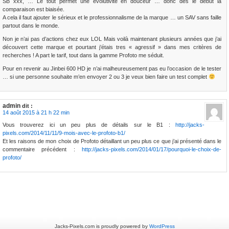
SB xxx, … Le tout permet une évolutivité en douceur … donc dès le début la
comparaison est biaisée.
A cela il faut ajouter le sérieux et le professionnalisme de la marque … un SAV sans faille
partout dans le monde.
Non je n’ai pas d’actions chez eux LOL Mais voilà maintenant plusieurs années que j’ai
découvert cette marque et pourtant j’étais tres « agressif » dans mes critères de
recherches ! A part le tarif, tout dans la gamme Profoto me séduit.
Pour en revenir au Jinbei 600 HD je n’ai malheureusement pas eu l’occasion de le tester
… si une personne souhaite m’en envoyer 2 ou 3 je veux bien faire un test complet
admin
dit :
14 août 2015 à 21 h 22 min
Vous trouverez ici un peu plus de détails sur le B1 :
http://jacks-
pixels.com/2014/11/11/9-mois-avec-le-profoto-b1/
Et les raisons de mon choix de Profoto détaillant un peu plus ce que j’ai présenté dans le
commentaire précédent :
http://jacks-pixels.com/2014/01/17/pourquoi-le-choix-de-
profoto/
Jacks-Pixels.com is proudly powered by
WordPress