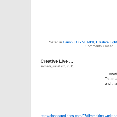
Posted in
Canon EOS 5D MkII
,
Creative Light
Comments Closed
Creative Live …
samedi, juillet 9th, 2011
Anot
Tatters
and tha
http://dianasaurdishes.com/07/filmmaking-worksh