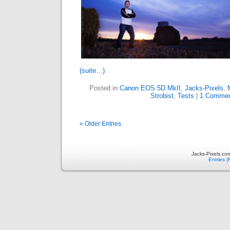
(suite…)
Posted in
Canon EOS 5D MkII
,
Jacks-Pixels
,
Strobist
,
Tests
|
1 Commen
« Older Entries
Jacks-Pixels.co
Entries 