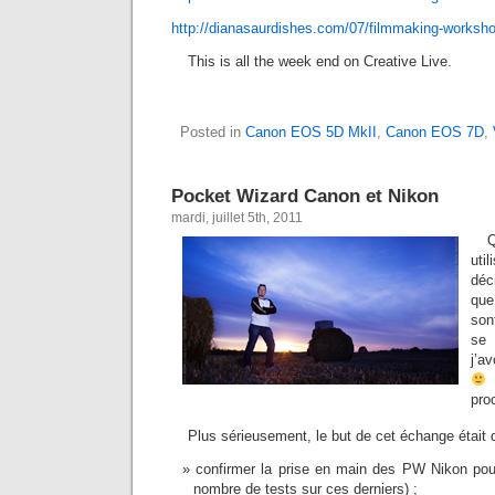
http://dianasaurdishes.com/07/filmmaking-worksho
This is all the week end on Creative Live.
Posted in
Canon EOS 5D MkII
,
Canon EOS 7D
,
Pocket Wizard Canon et Nikon
mardi, juillet 5th, 2011
Q
uti
déc
que
son
se 
j’a
pro
Plus sérieusement, le but de cet échange était 
confirmer la prise en main des PW Nikon pour
nombre de tests sur ces derniers) ;