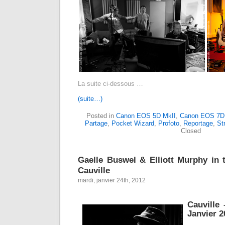
La suite ci-dessous …
(suite…)
Posted in
Canon EOS 5D MkII
,
Canon EOS 7D
Partage
,
Pocket Wizard
,
Profoto
,
Reportage
,
St
Closed
Gaelle Buswel & Elliott Murphy in t
Cauville
mardi, janvier 24th, 2012
Cauville
Janvier 2