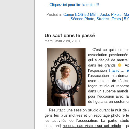
… Cliquez ici pour lire la suite !!!
Posted in
Canon EOS 5D MkII
,
Jacks-Pixels
,
Mat
Séance Photo
,
Strobist
,
Tests
|
5 
Un saut dans le passé
mardi, avril 23rd, 2013
C’est ce qui s’est pr
association passionné
qui a décidé de mettre 
dans les grands
Apr
l’exposition
Titanic …. r
l’association m’a deman
avec eux et de réalis
façon studio et report
dans un superbe manoir 
pour l’occasion avec la
de figurants en costume
Résultat : une session studio durant la nuit de
gens les plus motivés et un reportage photo le l
les activités de l’association. La partie stud
assistant)
ne sera pas visible sur cet article
– pa