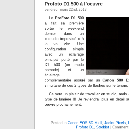
Profoto D1 500 à l’oeuvre
vendredi, mars 22nd, 2013
Le
ProFoto D1 500
a fait sa première
sortie le week-end
dernier dans un
« studio improvisé » à
la va vite. Une
configuration simple
avec un éclairage
principal porté par le
D1 500 (en mode
nomade) et un
éclairage
complémentaire assuré par un
Canon 580 E
simultané de ces 2 types de flashes sur le terrain.
Ce sera un plaisir de travailler en studio, mais
type de lumière !!! Je reviendrai plus en détail s
œuvre prochainement.
Posted in
Canon EOS 5D MkII
,
Jacks-Pixels
,
Profoto D1
,
Strobist
|
Comments