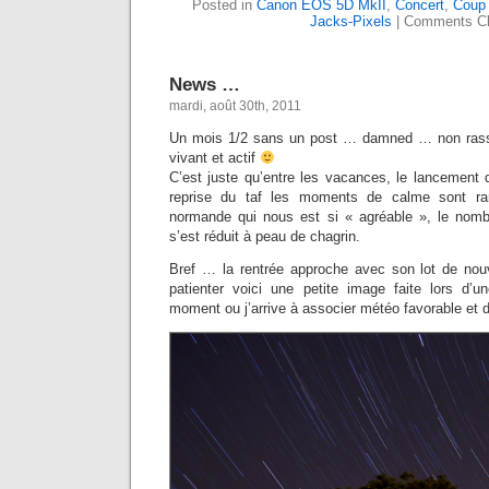
Posted in
Canon EOS 5D MkII
,
Concert
,
Coup 
Jacks-Pixels
|
Comments Cl
News …
mardi, août 30th, 2011
Un mois 1/2 sans un post … damned … non rassu
vivant et actif
C’est juste qu’entre les vacances, le lancement d
reprise du taf les moments de calme sont r
normande qui nous est si « agréable », le nomb
s’est réduit à peau de chagrin.
Bref … la rentrée approche avec son lot de nou
patienter voici une petite image faite lors d’un
moment ou j’arrive à associer météo favorable et 