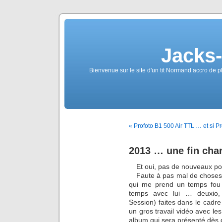
Jacks
Bienvenue sur le site d'un tit Normand accro de p
« Profoto B1 500 Air TTL … et si Pr
2013 … une fin cha
Et oui, pas de nouveaux pos
Faute à pas mal de choses
qui me prend un temps fou m
temps avec lui … deuxio,
Session) faites dans le cadre
un gros travail vidéo avec l
album qui sera présenté dès de