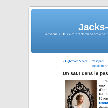
Jacks
Bienvenue sur le site d'un tit Normand accro de p
« Lightroom 5 beta … c’est parti
Photoshop CC 
Un saut dans le pa
C’e
une 
d’épo
les p
l’évè
retou
deman