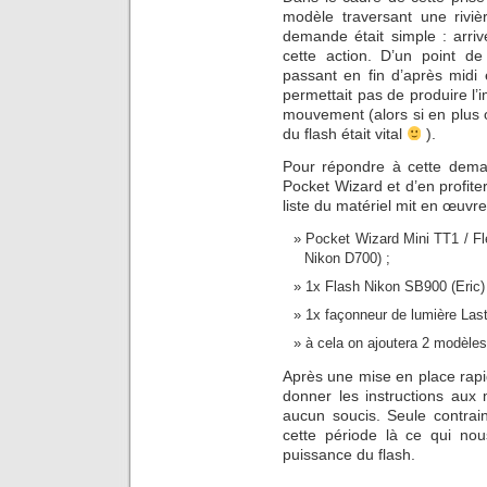
modèle traversant une rivi
demande était simple : arri
cette action. D’un point d
passant en fin d’après midi
permettait pas de produire l’i
mouvement (alors si en plus o
du flash était vital
).
Pour répondre à cette demand
Pocket Wizard et d’en profite
liste du matériel mit en œuvre
Pocket Wizard Mini TT1 / Fl
Nikon D700) ;
1x Flash Nikon SB900 (Eric)
1x façonneur de lumière Lasto
à cela on ajoutera 2 modèle
Après une mise en place rapi
donner les instructions aux
aucun soucis. Seule contrai
cette période là ce qui nou
puissance du flash.