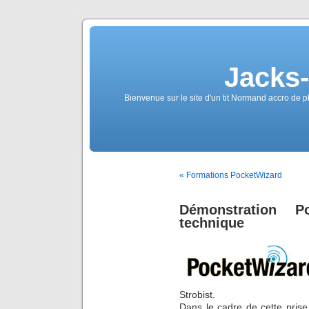
Jacks
Bienvenue sur le site d'un tit Normand accro de p
« Formations PocketWizard
Démonstration P
technique
Strobist.
Dans le cadre de cette prise 