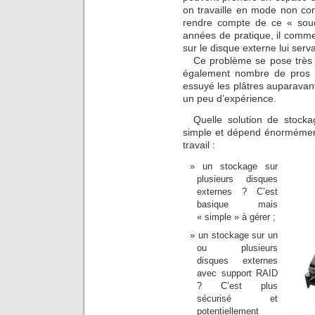
on travaille en mode non com
rendre compte de ce « souc
années de pratique, il comm
sur le disque externe lui ser
Ce problème se pose très 
également nombre de pros 
essuyé les plâtres auparavan
un peu d’expérience.
Quelle solution de stocka
simple et dépend énormément
travail :
un stockage sur
plusieurs disques
externes ? C’est
basique mais
« simple » à gérer ;
un stockage sur un
ou plusieurs
disques externes
avec support RAID
? C’est plus
sécurisé et
potentiellement