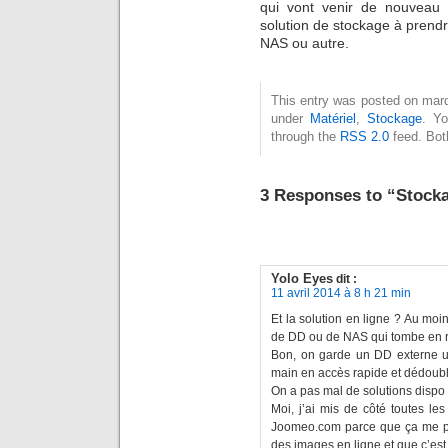
qui vont venir de nouveau 
solution de stockage à prendr
NAS ou autre.
This entry was posted on mardi
under
Matériel
,
Stockage
. Yo
through the
RSS 2.0
feed. Bot
3 Responses to “Stockag
Yolo Eyes
dit :
11 avril 2014 à 8 h 21 min
Et la solution en ligne ? Au moin
de DD ou de NAS qui tombe en ra
Bon, on garde un DD externe u
main en accès rapide et dédoubl
On a pas mal de solutions dispo u
Moi, j’ai mis de côté toutes les
Joomeo.com parce que ça me p
des images en ligne et que c’est 