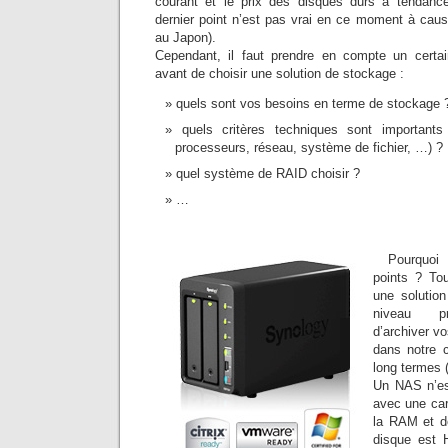
courant et le prix des disques durs à tendanc
dernier point n’est pas vrai en ce moment à ca
au Japon).
Cependant, il faut prendre en compte un cert
avant de choisir une solution de stockage :
quels sont vos besoins en terme de stockage 
quels critères techniques sont importan
processeurs, réseau, système de fichier, …) ?
quel système de RAID choisir ?
…
Pourquoi
points ? To
une solutio
niveau pro
d’archiver v
dans notre c
long termes 
Un NAS n’es
avec une car
la RAM et d
disque est