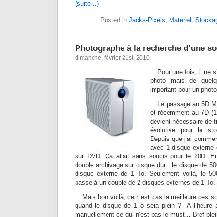
(suite…)
Posted in
Jacks-Pixels
,
Matériel
,
Stocka
Photographe à la recherche d’une so
dimanche, février 21st, 2010
Pour une fois, il ne s
photo mais de quelq
important pour un photo
Le passage au 5D Mk
et récemment au 7D (1
devient nécessaire de tr
évolutive pour le st
Depuis que j’ai commenc
avec 1 disque externe
sur DVD. Ca allait sans soucis pour le 20D. En
double archivage sur disque dur : le disque de 50
disque externe de 1 To. Seulement voilà, le 5
passe à un couple de 2 disques externes de 1 To.
Mais bon voilà, ce n’est pas la meilleure des so
quand le disque de 1To sera plein ? A l’heure ac
manuellement ce qui n’est pas le must… Bref plei