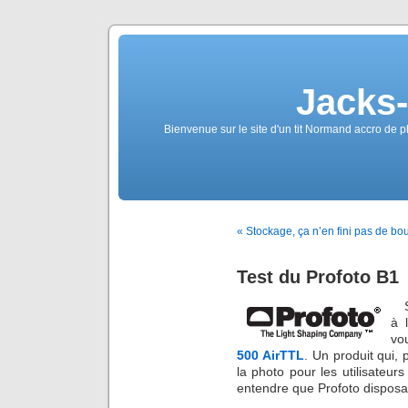
Jacks
Bienvenue sur le site d'un tit Normand accro de p
« Stockage, ça n’en fini pas de bo
Test du Profoto B1
à 
vo
500 AirTTL
. Un produit qui, 
la photo pour les utilisateur
entendre que Profoto disposai