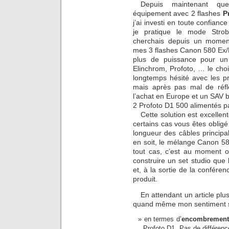
Depuis maintenant que
équipement avec 2 flashes
P
j’ai investi en toute confian
je pratique le mode Strob
cherchais depuis un momen
mes 3 flashes Canon 580 Ex/Ex
plus de puissance pour un t
Elinchrom, Profoto, … le choi
longtemps hésité avec les pr
mais après pas mal de réfl
l’achat en Europe et un SAV b
2 Profoto D1 500 alimentés p
Cette solution est excellen
certains cas vous êtes obligé 
longueur des câbles princip
en soit, le mélange Canon 580
tout cas, c’est au moment o
construire un set studio que
et, à la sortie de la conféren
produit.
En attendant un article plu
quand même mon sentiment su
en termes d’
encombrement
Profoto D1. Pas de différenc