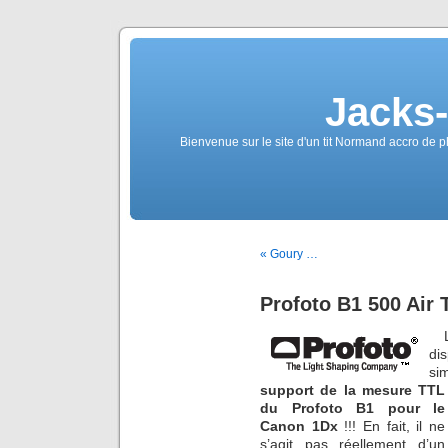
Jacks
Bienvenue sur le site d'un tit Normand accro de p
« Goury …
Profoto B1 500 Air
di
si
suppo
rt de la mesure
TTL
du Profoto B1 pour le
Canon 1Dx
!!! En fait, il ne
s’agit pas réellement d’un