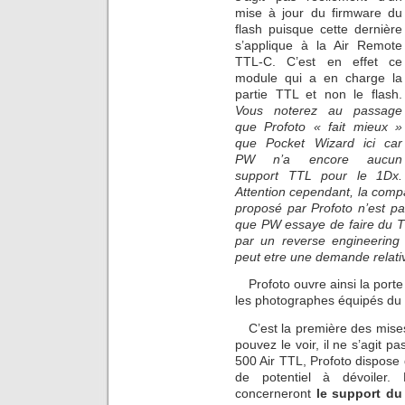
mise à jour du firmware du
flash puisque cette dernière
s’applique à la Air Remote
TTL-C. C’est en effet ce
module qui a en charge la
partie TTL et non le flash.
Vous noterez au passage
que Profoto « fait mieux »
que Pocket Wizard ici car
PW n’a encore aucun
support TTL pour le 1Dx.
Attention cependant, la comp
proposé par Profoto n’est p
que PW essaye de faire du T
par un reverse engineering
peut etre une demande relativ
Profoto ouvre ainsi la port
les photographes équipés du
C’est la première des mis
pouvez le voir, il ne s’agit p
500 Air TTL, Profoto dispose
de potentiel à dévoiler. 
concerneront
le support d