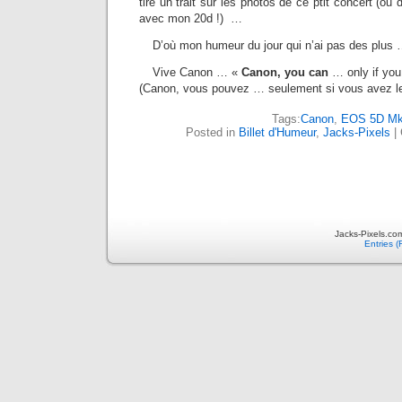
tiré un trait sur les photos de ce ptit concert (ou
avec mon 20d !) …
D’où mon humeur du jour qui n’ai pas des plus 
Vive Canon … «
Canon, you can
… only if you
(Canon, vous pouvez … seulement si vous avez les
Tags:
Canon
,
EOS 5D Mk
Posted in
Billet d'Humeur
,
Jacks-Pixels
|
Jacks-Pixels.co
Entries 