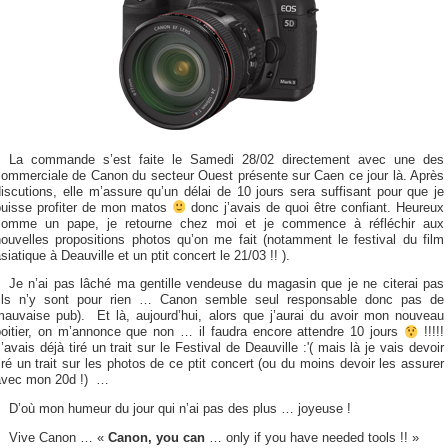
La commande s’est faite le Samedi 28/02 directement avec une des
commerciale de Canon du secteur Ouest présente sur Caen ce jour là. Après
iscutions, elle m’assure qu’un délai de 10 jours sera suffisant pour que je
puisse profiter de mon matos
donc j’avais de quoi être confiant. Heureux
comme un pape, je retourne chez moi et je commence à réfléchir aux
nouvelles propositions photos qu’on me fait (notamment le festival du film
siatique à Deauville et un ptit concert le 21/03 !! ).
Je n’ai pas lâché ma gentille vendeuse du magasin que je ne citerai pas
(ils n’y sont pour rien … Canon semble seul responsable donc pas de
mauvaise pub). Et là, aujourd’hui, alors que j’aurai du avoir mon nouveau
boitier, on m’annonce que non … il faudra encore attendre 10 jours
!!!!!
’avais déjà tiré un trait sur le Festival de Deauville :'( mais là je vais devoir
iré un trait sur les photos de ce ptit concert (ou du moins devoir les assurer
avec mon 20d !) …
D’où mon humeur du jour qui n’ai pas des plus … joyeuse !
Vive Canon … «
Canon, you can
… only if you have needed tools !! »