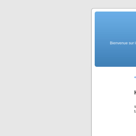
Bienvenue sur l
«
s
t