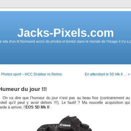
Jacks-Pixels.com
e site d'un tit Normand accro de photos et tombé dans le monde de l'image il n'y a 
 Photos sport – HCC Drakkar vs Reims
En attendant le 5D Mk II … »
Humeur du jour !!!
On va dire que l’humeur du jour n’est pas au beau fixe (contrairement au
oleil qu’il peut y avoir dehors !!!). Le fautif ? Ma nouvelle acquisition qui
arde à arriver, l’
EOS 5D Mk II
: