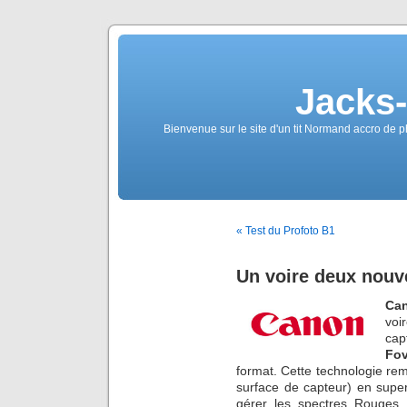
Jacks
Bienvenue sur le site d'un tit Normand accro de p
« Test du Profoto B1
Un voire deux nouv
Ca
voi
cap
Fo
format. Cette technologie rem
surface de capteur) en supe
gérer les spectres Rouges,