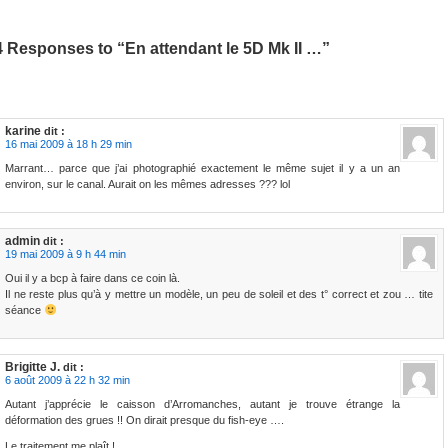
4 Responses to “En attendant le 5D Mk II …”
karine
dit :
16 mai 2009 à 18 h 29 min
Marrant… parce que j’ai photographié exactement le même sujet il y a un an
environ, sur le canal. Aurait on les mêmes adresses ??? lol
admin
dit :
19 mai 2009 à 9 h 44 min
Oui il y a bcp à faire dans ce coin là.
Il ne reste plus qu’à y mettre un modèle, un peu de soleil et des t° correct et zou … tite
séance
Brigitte J.
dit :
6 août 2009 à 22 h 32 min
Autant j’apprécie le caisson d’Arromanches, autant je trouve étrange la
déformation des grues !! On dirait presque du fish-eye ….
Le traitement me plaît !