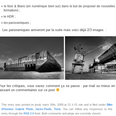
le Noir & Blanc (en numérique bien sur) dans le but de proposer de nouvelles
formations ;
le HDR ;
les panoramiques ;
Les panoramiques arriveront par la suite mais voici déjà 2/3 images :
Pour les critiques, vous savez comment ça se passe : par mail ou mieux en
laissant un commentaires sur ce post
This entry was posted on jeudi, mars 26th, 2009 at 21 h 01 min and is filed under
Billet
d'Humeur
,
Galerie Photo
,
Jacks-Pixels
,
Tests
. You can follow any responses to this
entry through the
RSS 2.0
feed. Both comments and pings are currently closed.