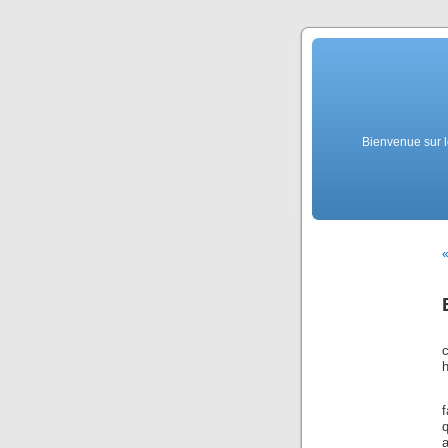
Bienvenue sur l
«
q
a