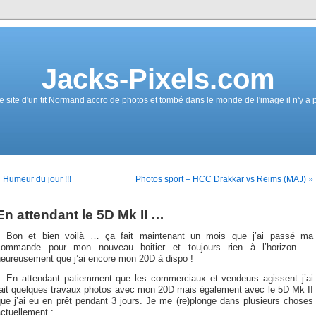
Jacks-Pixels.com
e site d'un tit Normand accro de photos et tombé dans le monde de l'image il n'y a 
 Humeur du jour !!!
Photos sport – HCC Drakkar vs Reims (MAJ) »
En attendant le 5D Mk II …
Bon et bien voilà … ça fait maintenant un mois que j’ai passé ma
commande pour mon nouveau boitier et toujours rien à l’horizon …
heureusement que j’ai encore mon 20D à dispo !
En attendant patiemment que les commerciaux et vendeurs agissent j’ai
fait quelques travaux photos avec mon 20D mais également avec le 5D Mk II
ue j’ai eu en prêt pendant 3 jours. Je me (re)plonge dans plusieurs choses
ctuellement :