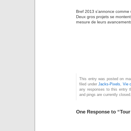
Bref 2013 s’annonce comme 
Deux gros projets se montent 
mesure de leurs avancements 
Bonne e
année à
to
This entry was posted on mar
filed under
Jacks-Pixels
,
Vie 
any responses to this entry 
and pings are currently closed
One Response to “Tour