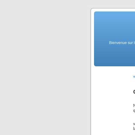
Bienvenue sur l
«
N
v