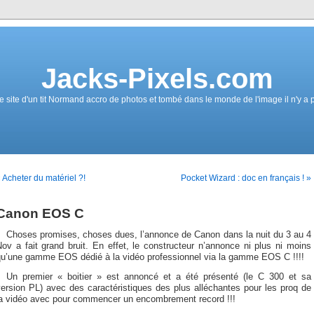
Jacks-Pixels.com
e site d'un tit Normand accro de photos et tombé dans le monde de l'image il n'y a 
 Acheter du matériel ?!
Pocket Wizard : doc en français ! »
Canon EOS C
Choses promises, choses dues, l’annonce de Canon dans la nuit du 3 au 4
ov a fait grand bruit. En effet, le constructeur n’annonce ni plus ni moins
qu’une gamme EOS dédié à la vidéo professionnel via la gamme EOS C !!!!
Un premier « boitier » est annoncé et a été présenté (le C 300 et sa
ersion PL) avec des caractéristiques des plus alléchantes pour les proq de
la vidéo avec pour commencer un encombrement record !!!