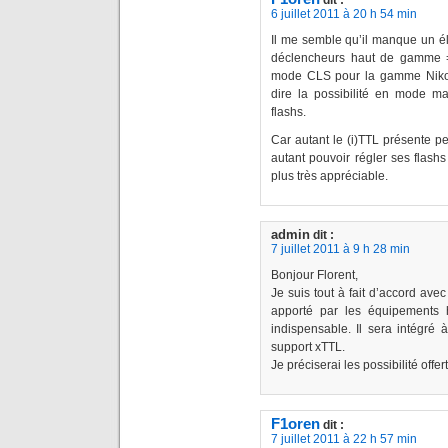
dit :
6 juillet 2011 à 20 h 54 min
Il me semble qu’il manque un élé
déclencheurs haut de gamme =>
mode CLS pour la gamme Nikon 
dire la possibilité en mode m
flashs.
Car autant le (i)TTL présente peu
autant pouvoir régler ses flashs 
plus très appréciable.
admin
dit :
7 juillet 2011 à 9 h 28 min
Bonjour Florent,
Je suis tout à fait d’accord avec 
apporté par les équipements
indispensable. Il sera intégré 
support xTTL.
Je préciserai les possibilité offe
F1oren
dit :
7 juillet 2011 à 22 h 57 min