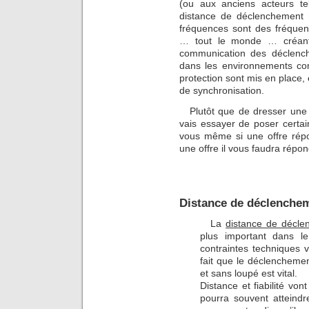
(ou aux anciens acteurs t
distance de déclenchement m
fréquences sont des fréquen
… tout le monde … créant 
communication des déclenche
dans les environnements co
protection sont mis en place,
de synchronisation.
Plutôt que de dresser une l
vais essayer de poser certai
vous même si une offre répo
une offre il vous faudra répo
Distance de déclencheme
La
distance de décl
plus important dans le
contraintes techniques v
fait que le déclencheme
et sans loupé est vital.
Distance et fiabilité vo
pourra souvent atteindr