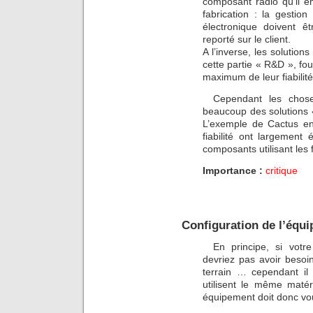
composant radio qu’il e
fabrication : la gestion
électronique doivent 
reporté sur le client.
A l’inverse, les solution
cette partie « R&D », fo
maximum de leur fiabilité
Cependant les chose
beaucoup des solutions «
L’exemple de Cactus ent
fiabilité ont largement
composants utilisant le
Importance :
critique
Configuration de l’équi
En principe, si vot
devriez pas avoir besoin
terrain … cependant il
utilisent le même maté
équipement doit donc vo