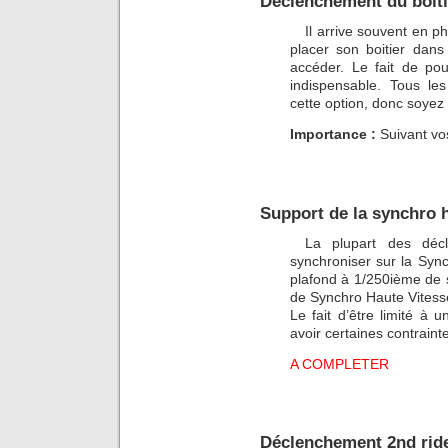
Déclenchement du boitie
Il arrive souvent en p
placer son boitier dans 
accéder. Le fait de pou
indispensable. Tous le
cette option, donc soyez a
Importance :
Suivant vo
Support de la synchro h
La plupart des déc
synchroniser sur la Sync
plafond à 1/250ième de 
de Synchro Haute Vitess
Le fait d’être limité à
avoir certaines contraint
A COMPLETER
Déclenchement 2nd ride