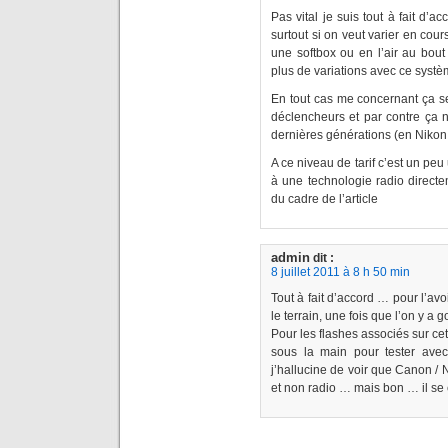
Pas vital je suis tout à fait d’a
surtout si on veut varier en cou
une softbox ou en l’air au bout
plus de variations avec ce systè
En tout cas me concernant ça se
déclencheurs et par contre ça n
dernières générations (en Niko
A ce niveau de tarif c’est un p
à une technologie radio directe
du cadre de l’article
admin
dit :
8 juillet 2011 à 8 h 50 min
Tout à fait d’accord … pour l’avo
le terrain, une fois que l’on y a
Pour les flashes associés sur cet
sous la main pour tester avec
j’hallucine de voir que Canon / 
et non radio … mais bon … il se 