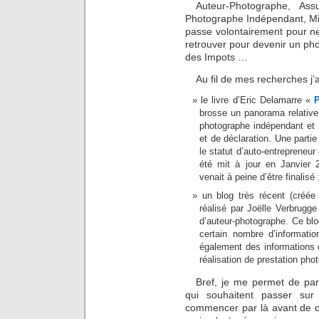
Auteur-Photographe, Ass
Photographe Indépendant, Mic
passe volontairement pour ne pa
retrouver pour devenir un phot
des Impots …
Au fil de mes recherches j’
le livre d’Eric Delamarre «
brosse un panorama relative
photographe indépendant et 
et de déclaration. Une parti
le statut d’auto-entrepreneur
été mit à jour en Janvier 2
venait à peine d’être finalisé 
un blog très récent (créé
réalisé par
Joëlle Verbrugg
d’auteur-photographe. Ce bl
certain nombre d’informati
également des informations d
réalisation de prestation phot
Bref, je me permet de part
qui souhaitent passer sur
commencer par là avant de c