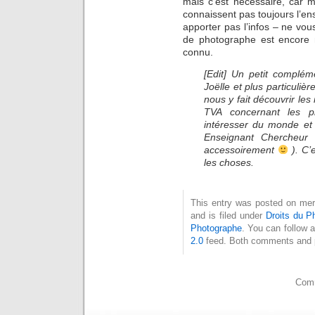
mais c’est nécessaire, car 
connaissent pas toujours l’en
apporter pas l’infos – ne vou
de photographe est encore
connu.
[Edit] Un petit complém
Joëlle et plus particuliè
nous y fait découvrir le
TVA concernant les p
intéresser du monde et
Enseignant Chercheur 
accessoirement
). C’
les choses.
This entry was posted on mer
and is filed under
Droits du P
Photographe
. You can follow 
2.0
feed. Both comments and pi
Comm