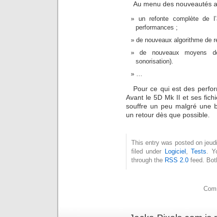
Au menu des nouveautés a
un refonte complète de l’a
performances ;
de nouveaux algorithme de ré
de nouveaux moyens de 
sonorisation).
…
Pour ce qui est des perfo
Avant le 5D Mk II et ses fi
souffre un peu malgré une b
un retour dès que possible.
This entry was posted on jeud
filed under
Logiciel
,
Tests
. Y
through the
RSS 2.0
feed. Bot
Comm