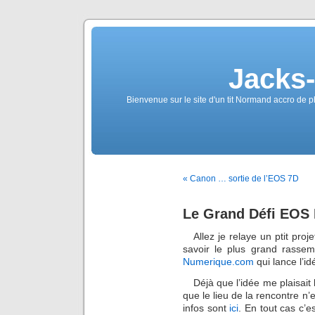
Jacks
Bienvenue sur le site d'un tit Normand accro de p
« Canon … sortie de l’EOS 7D
Le Grand Défi EOS
Allez je relaye un ptit pro
savoir le plus grand rasse
Numerique.com
qui lance l’i
Déjà que l’idée me plaisait b
que le lieu de la rencontre n
infos sont
ici
. En tout cas c’