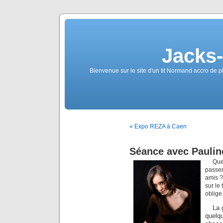
Jacks
Bienvenue sur le site d'un tit Normand accro de p
« Expo REZA à Caen
Séance avec Pauline
Que
passe
amis ?
sur le
oblige
La 
quelqu