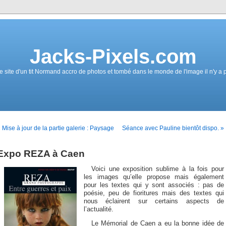
Jacks-Pixels.com
e site d'un tit Normand accro de photos et tombé dans le monde de l'image il n'y a 
 Mise à jour de la partie galerie : Paysage
Séance avec Pauline bientôt dispo. »
Expo REZA à Caen
Voici une exposition sublime à la fois pour
les images qu’elle propose mais également
pour les textes qui y sont associés : pas de
poésie, peu de fioritures mais des textes qui
nous éclairent sur certains aspects de
l’actualité.
Le Mémorial de Caen a eu la bonne idée de