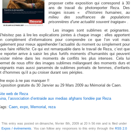
proposer cette exposition qui correspond à 30
ans de travail du photoreporter Reza. Des
images issues «
d’histoires humaines, au
milieu des souffrances de populations
prisonnières d’une actualité souvent tragique
« .
Les images sont sublimes et poignantes.
’hésitez pas à lire les explications jointes à chaque image : elles apportent
un complément d’informations pour comprendre ce que l’on voit mais
également pour mieux appréhender l’actualité du moment ou simplement pour
ous faire réfléchir. Ce qui est remarquable dans le travail de Reza, c’est que
e reporter arrive à saisir les plus furtifs moments d’humanités qui peuvent
exister même dans les moments de conflits les plus intenses. Cela lui
permet de nous offrir des images sublimes mélangeant des moments durs et
poignants mais aussi parsemés de sublimes portraits de femmes, d’enfants
t d’hommes qu’il a pu croiser durant ses périples.
Une expo à ne pas manquer !!
Exposition gratuite du 30 Janvier au 29 Mars 2009 au Mémorial de Caen.
Site web de Reza
ina, l’association d’entraide aux medias afghans fondée par Reza
Tags:
Caen
,
expo
,
Memorial
,
reza
This entry was posted on dimanche, février 8th, 2009 at 20 h 56 min and is filed under
Expos / évènements
. You can follow any responses to this entry through the
RSS 2.0