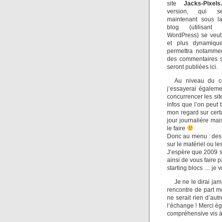
site
Jacks-Pixels
version, qui s
maintenant sous l
blog (utilisant
WordPress) se veut
et plus dynamique
permettra notammen
des commentaires su
seront publiées ici.
Au niveau du co
j’essayerai égaleme
concurrencer les sit
infos que l’on peut
mon regard sur certa
jour journalière mai
le faire
Donc au menu : des 
sur le matériel ou l
J’espère que 2009 
ainsi de vous faire 
starting blocs … je 
Je ne le dirai j
rencontre de part m
ne serait rien d’aut
l’échange ! Merci é
compréhensive vis à