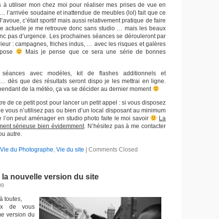
ais à utiliser mon chez moi pour réaliser mes prises de vue en
… l’arrivée soudaine et inattendue de meubles (lol) fait que ce
J’avoue, c’était sportif mais aussi relativement pratique de faire
ure actuelle je me retrouve donc sans studio … mais les beaux
nc pas d’urgence. Les prochaines séances se dérouleront par
ieur : campagnes, friches indus, … avec les risques et galères
mpose
Mais je pense que ce sera une série de bonnes
séances avec modèles, kit de flashes additionnels et
… dès que des résultats seront dispo je les mettrai en ligne.
endant de la météo, ça va se décider au dernier moment
tre de ce petit post pour lancer un petit appel : si vous disposez
ue vous n’utilisez pas ou bien d’un local disposant au minimum
que l’on peut aménager en studio photo faite le moi savoir
La
ment sérieuse bien évidemment
. N’hésitez pas à me contacter
ou autre.
Vie du Photographe
,
Vie du site
|
Comments Closed
la nouvelle version du site
09
à toutes,
ux de vous
me version du