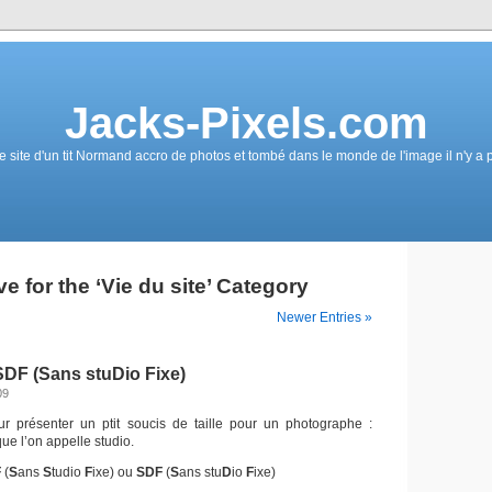
Jacks-Pixels.com
e site d'un tit Normand accro de photos et tombé dans le monde de l'image il n'y a 
e for the ‘Vie du site’ Category
Newer Entries »
DF (Sans stuDio Fixe)
09
ur présenter un ptit soucis de taille pour un photographe :
que l’on appelle studio.
F
(
S
ans
S
tudio
F
ixe) ou
SDF
(
S
ans stu
D
io
F
ixe)