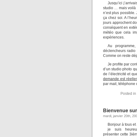
Jusqu’ici j’arriv
studio … mais voilà 
n’est plus possible. 
ça chez soi. A l’he
jours approchent do
conséquent en extér
météo que cela i
expériences.
Au programme, 
déclencheurs radio 
Comme on reste dép
Je profite par con
d’un studio photo q
de l’électricité et 
demande est réelle
par mail, téléphone 
Posted in
Bienvenue sur 
mardi, janvier 20th, 20
Bonjour à tous et 
je suis heure
présenter cette 3iè