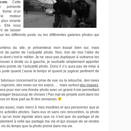
.com
. Cette
e présente
a forme d’un
 le moteur
 plus vivante
. Elle vous
t de laisser
r les différents posts ou les différentes galeries photos qui
ntenu du site, je présenterai mon travail bien sur, mais
nt de parler de l’actualité photo. Non, loin de moi l’idée de
es dont c’est le métier. Je ne veux pas dupliquer à outrance les
 trouver à droite ou à gauche, je souhaite simplement apporter
ins points de l’actualité photo. Donc il n’y aura pas de mise à
s juste quand j’aurai le temps et quand je jugerai pertinent de
tutoriaux concernant la prise de vue ou la retouche, des news
es logiciels, des news sur les expos, … mais surtout
des images
.
sera pour moi une Année photo avec un grand A me permettant
partager beaucoup de choses ! Pas mal de projets sont dans les
vous en ferai part au fil des semaines
amais assez, mais merci à mes modèles et aux personnes que je
es activités photos. Sans eux et sans ces rencontres, la photo
re qu’un loisir égoiste alors que ce n’est que du partage et de
galement à celle qui partage ma vie et qui essaye de se rendre
 vis du temps que la photo prend dans ma vie.