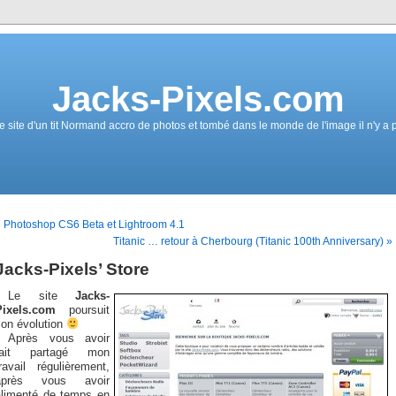
Jacks-Pixels.com
e site d'un tit Normand accro de photos et tombé dans le monde de l'image il n'y a 
 Photoshop CS6 Beta et Lightroom 4.1
Titanic … retour à Cherbourg (Titanic 100th Anniversary) »
Jacks-Pixels’ Store
Le site
Jacks-
Pixels.com
poursuit
son évolution
Après vous avoir
fait partagé mon
ravail régulièrement,
après vous avoir
alimenté de temps en