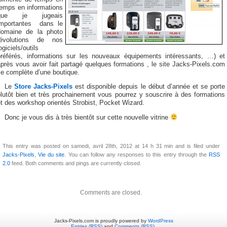
temps en informations
que je jugeais
importantes dans le
domaine de la photo
(évolutions de nos
ogiciels/outils
préférés, informations sur les nouveaux équipements intéressants, …) et
près vous avoir fait partagé quelques formations , le site Jacks-Pixels.com
se complète d’une boutique.
Le
Store Jacks-Pixels
est disponible depuis le début d’année et se porte
lutôt bien et très prochainement vous pourrez y souscrire à des formations
t des workshop orientés Strobist, Pocket Wizard.
Donc je vous dis à très bientôt sur cette nouvelle vitrine
This entry was posted on samedi, avril 28th, 2012 at 14 h 31 min and is filed under
Jacks-Pixels
,
Vie du site
. You can follow any responses to this entry through the
RSS
2.0
feed. Both comments and pings are currently closed.
Comments are closed.
Jacks-Pixels.com is proudly powered by
WordPress
Entries (RSS)
and
Comments (RSS)
.