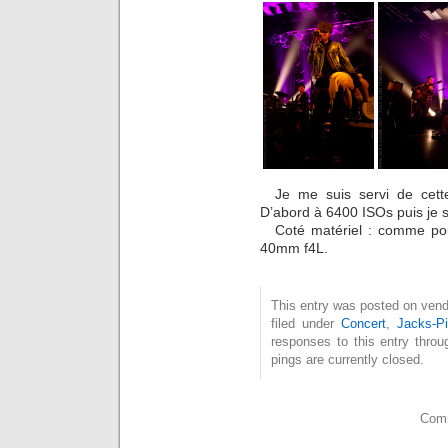
Je me suis servi de cette
D’abord à 6400 ISOs puis je s
Coté matériel : comme pou
40mm f4L.
This entry was posted on vendr
filed under
Concert
,
Jacks-Pi
responses to this entry thro
pings are currently closed.
Comm