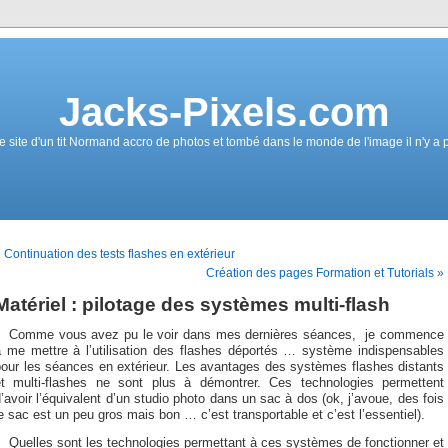
Jacks-Pixels.com
e site d'un tit Normand accro de photos et tombé dans le monde de l'image il n'y a 
 Continuation des tests flashes en extérieur
Création des pages Formation et Tutorials »
Matériel : pilotage des systèmes multi-flash
Comme vous avez pu le voir dans mes dernières séances, je commence
à me mettre à l’utilisation des flashes déportés … système indispensables
pour les séances en extérieur. Les avantages des systèmes flashes distants
et multi-flashes ne sont plus à démontrer. Ces technologies permettent
’avoir l’équivalent d’un studio photo dans un sac à dos (ok, j’avoue, des fois
e sac est un peu gros mais bon … c’est transportable et c’est l’essentiel).
Quelles sont les technologies permettant à ces systèmes de fonctionner et