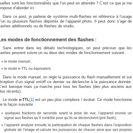
uelles sont les fonctionnalités que l’on peut en attendre ? C’est ce que je me
ropose d’aborder ici.
Dans ce post, je parlerai de système multi-flashes en référence à l’usage
’un ou plusieurs flashes déportés de l’appareil photo. Il peut donc s’agir de
lashes additionnels ou de flashes de studio.
Les modes de fonctionnement des flashes :
Sans entrer dans les détails technologiques, on peut préciser que les
flashes peuvent suivre un ou deux des modes de fonctionnement suivant :
le mode manuel ;
le mode e-TTL ou équivalent.
Dans le mode manuel, on règle la puissance du flash manuellement et sur
éception d’un signal on/off ce dernier se déclenche à la puissance donnée.
C’est basique mais ça marche pour tous les flashes (des plus anciens aux
lus récents).
Le mode
e-TTL
[1]
est un peu plus complexe / évolué. Ce mode fonctionne
e la façon suivante :
quelques fractions de seconde avant la prise de vue, l’appareil envoie un
signal aux flashes qu’il contrôle pour qu’ils se déclenchent (pré-flash);
l’appareil analyse ensuite la participation de chaque flashes dans l’exposition
globale de l’image et calcule les puissances de chacun ainsi que ses propres