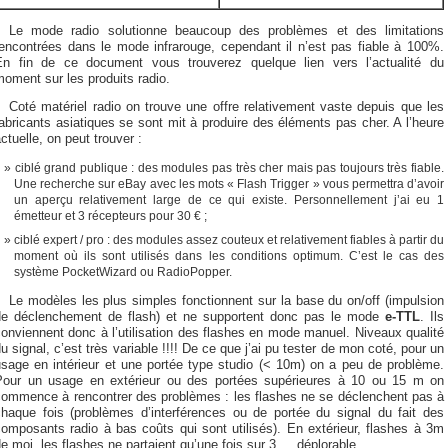
Le mode radio solutionne beaucoup des problèmes et des limitations
rencontrées dans le mode infrarouge, cependant il n’est pas fiable à 100%.
En fin de ce document vous trouverez quelque lien vers l’actualité du
oment sur les produits radio.
Coté matériel radio on trouve une offre relativement vaste depuis que les
abricants asiatiques se sont mit à produire des éléments pas cher. A l’heure
ctuelle, on peut trouver :
ciblé grand publique : des modules pas très cher mais pas toujours très fiable.
Une recherche sur eBay avec les mots « Flash Trigger » vous permettra d’avoir
un aperçu relativement large de ce qui existe. Personnellement j’ai eu 1
émetteur et 3 récepteurs pour 30 € ;
ciblé expert / pro : des modules assez couteux et relativement fiables à partir du
moment où ils sont utilisés dans les conditions optimum. C’est le cas des
système PocketWizard ou RadioPopper.
Le modèles les plus simples fonctionnent sur la base du on/off (impulsion
de déclenchement de flash) et ne supportent donc pas le mode
e-TTL
. Ils
onviennent donc à l’utilisation des flashes en mode manuel. Niveaux qualité
u signal, c’est très variable !!!! De ce que j’ai pu tester de mon coté, pour un
usage en intérieur et une portée type studio (< 10m) on a peu de problème.
Pour un usage en extérieur ou des portées supérieures à 10 ou 15 m on
commence à rencontrer des problèmes : les flashes ne se déclenchent pas à
chaque fois (problèmes d’interférences ou de portée du signal du fait des
omposants radio à bas coûts qui sont utilisés). En extérieur, flashes à 3m
e moi, les flashes ne partaient qu’une fois sur 3 … déplorable.