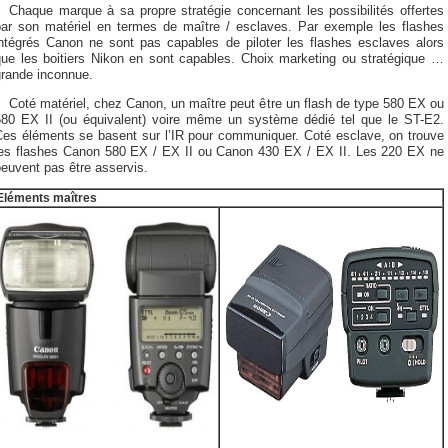
Chaque marque à sa propre stratégie concernant les possibilités offertes
par son matériel en termes de maître / esclaves. Par exemple les flashes
intégrés Canon ne sont pas capables de piloter les flashes esclaves alors
que les boitiers Nikon en sont capables. Choix marketing ou stratégique …
grande inconnue.
Coté matériel, chez Canon, un maître peut être un flash de type 580 EX ou
580 EX II (ou équivalent) voire même un système dédié tel que le ST-E2.
Ces éléments se basent sur l’IR pour communiquer. Coté esclave, on trouve
les flashes Canon 580 EX / EX II ou Canon 430 EX / EX II. Les 220 EX ne
euvent pas être asservis.
Eléments maîtres