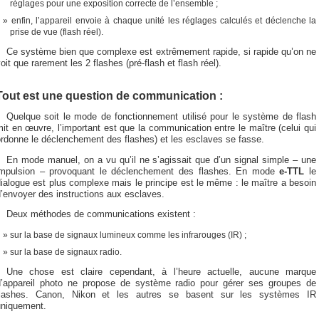
réglages pour une exposition correcte de l’ensemble ;
enfin, l’appareil envoie à chaque unité les réglages calculés et déclenche la
prise de vue (flash réel).
Ce système bien que complexe est extrêmement rapide, si rapide qu’on ne
oit que rarement les 2 flashes (pré-flash et flash réel).
Tout est une question de communication :
Quelque soit le mode de fonctionnement utilisé pour le système de flash
it en œuvre, l’important est que la communication entre le maître (celui qui
rdonne le déclenchement des flashes) et les esclaves se fasse.
En mode manuel, on a vu qu’il ne s’agissait que d’un signal simple – une
impulsion – provoquant le déclenchement des flashes. En mode
e-TTL
le
ialogue est plus complexe mais le principe est le même : le maître a besoin
’envoyer des instructions aux esclaves.
Deux méthodes de communications existent :
sur la base de signaux lumineux comme les infrarouges (IR) ;
sur la base de signaux radio.
Une chose est claire cependant, à l’heure actuelle, aucune marque
d’appareil photo ne propose de système radio pour gérer ses groupes de
flashes. Canon, Nikon et les autres se basent sur les systèmes IR
uniquement.