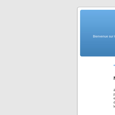
Bienvenue sur l
«
d
l